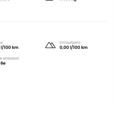
no
Extraurbano
 l/100 km
0,00 l/100 km
e emissioni
 6e