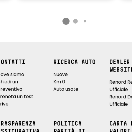
CONTATTI
RICERCA AUTO
DEALER
WEBSIT
ove siamo
Nuove
hiedi un
Km 0
Renord R
reventivo
Auto usate
Ufficiale
renota un test
Renord D
rive
Ufficiale
TRASPARENZA
POLITICA
CARTA 
ASSICURATIVA
PARITÀ DI
VALORI