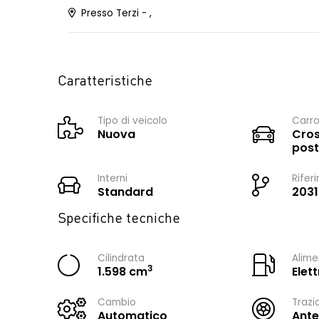
Presso Terzi - ,
Caratteristiche
Tipo di veicolo
Carro
Nuova
Cros
post
Interni
Rifer
Standard
203
Specifiche tecniche
Cilindrata
Alime
3
1.598 cm
Elet
Cambio
Trazi
Automatico
Ante