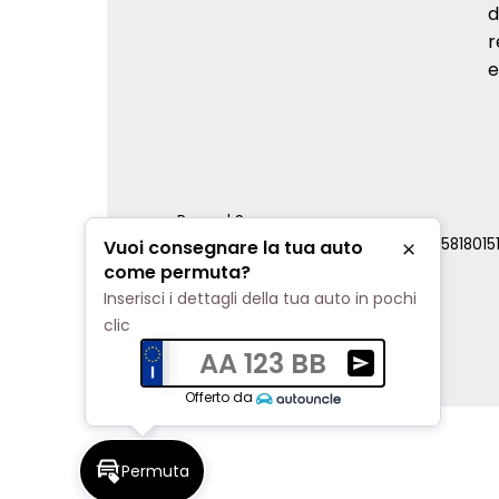
d
r
e
Renord S.p.a.
REA Milano 810796 | P.IVA e C.F. 0085818015
Vuoi consegnare la tua auto
Chiudi
Cookie Policy
come permuta?
Privacy Policy
Inserisci i dettagli della tua auto in pochi
Impostazioni di tracciamento
clic
AA 123 BB
Ricevi una valuta
Offerto da
Permuta