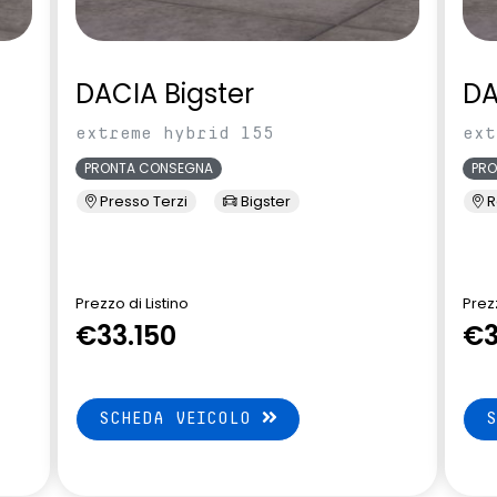
DACIA Bigster
DA
extreme hybrid 155
ext
PRONTA CONSEGNA
PR
Presso Terzi
Bigster
R
Prezzo di Listino
Prezz
€33.150
€3
SCHEDA VEICOLO