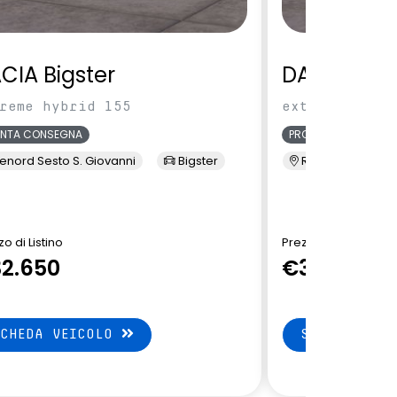
CIA Bigster
DACIA Bigs
reme hybrid 155
extreme hybri
ONTA CONSEGNA
PRONTA CONSEGNA
enord Sesto S. Giovanni
Bigster
Renord Sesto S. 
o di Listino
Prezzo di Listino
2.650
€33.500
SCHEDA VEICOLO
SCHEDA VEI