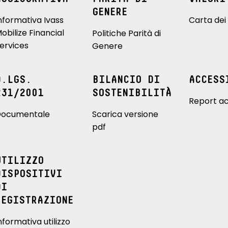
GENERE
nformativa Ivass
Carta dei 
obilize Financial
Politiche Parità di
ervices
Genere
D.LGS.
BILANCIO DI
ACCESS
231/2001
SOSTENIBILITÀ
Report ac
ocumentale
Scarica versione
pdf
UTILIZZO
DISPOSITIVI
DI
REGISTRAZIONE
nformativa utilizzo