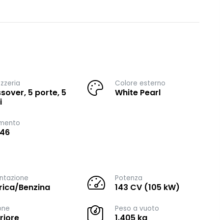
zzeria
Colore esterno
sover, 5 porte, 5
White Pearl
i
imento
146
ntazione
Potenza
trica/Benzina
143 CV (105 kW)
one
Peso a vuoto
riore
1.405 kg