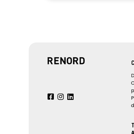
D
C
p
P
d