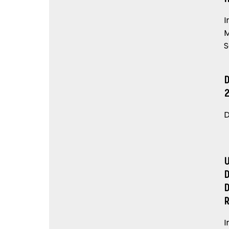
I
M
S
D
I