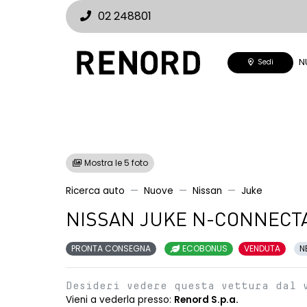
02 248801
N
Sedi
Mostra le 5 foto
Ricerca auto
Nuove
Nissan
Juke
NISSAN JUKE N-CONNECTA
PRONTA CONSEGNA
ECOBONUS
VENDUTA
N
Desideri vedere questa vettura dal 
Vieni a vederla presso:
Renord S.p.a.