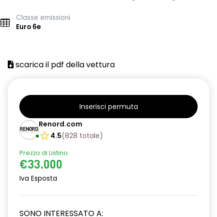
Classe emissioni
Euro 6e
scarica il pdf della vettura
Inserisci permuta
Renord.com
4.5
(
828
totale
)
Prezzo di Listino
€33.000
Iva Esposta
SONO INTERESSATO A: