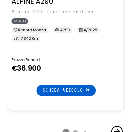
ALPINE A290
Alpine A290 Premiere Edition
USATO
Renord Monza
A290
4/2025
17.342 Km
Prezzo Renord
P
€36.900
SCHEDA VEICOLO