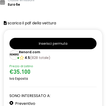
Classe emissioni
Euro 6e
scarica il pdf della vettura
Inserisci permuta
Renord.com
4.5
(
828
totale
)
Prezzo di Listino
€35.100
Iva Esposta
SONO INTERESSATO A:
Preventivo