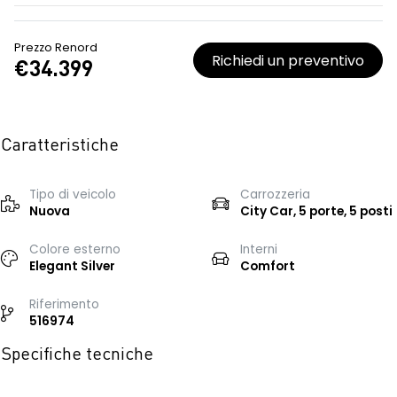
Prezzo Renord
Richiedi un preventivo
€34.399
Caratteristiche
Tipo di veicolo
Carrozzeria
Nuova
City Car, 5 porte, 5 posti
Colore esterno
Interni
Elegant Silver
Comfort
Riferimento
516974
Specifiche tecniche