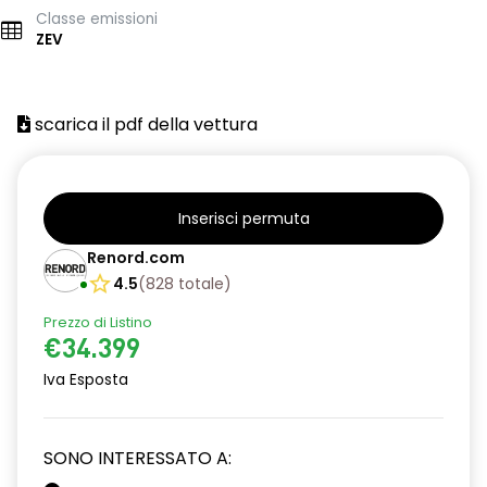
Classe emissioni
ZEV
scarica il pdf della vettura
Inserisci permuta
Renord.com
4.5
(
828
totale
)
Prezzo di Listino
€34.399
Iva Esposta
SONO INTERESSATO A: