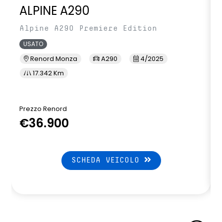
ALPINE A290
Alpine A290 Premiere Edition
USATO
Renord Monza
A290
4/2025
17.342 Km
Prezzo Renord
P
€36.900
SCHEDA VEICOLO