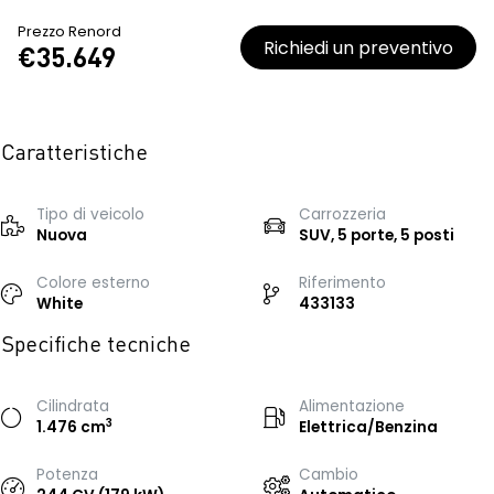
Prezzo Renord
Richiedi un preventivo
€35.649
Caratteristiche
Tipo di veicolo
Carrozzeria
Nuova
SUV, 5 porte, 5 posti
Colore esterno
Riferimento
White
433133
Specifiche tecniche
Cilindrata
Alimentazione
3
1.476 cm
Elettrica/Benzina
Potenza
Cambio