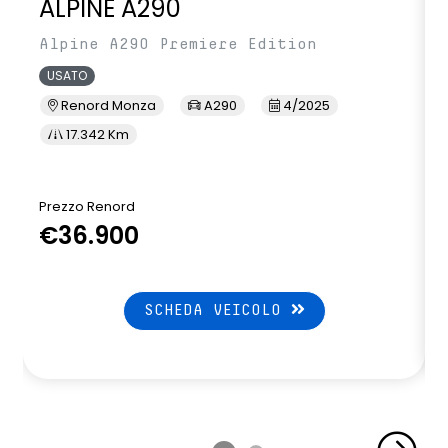
ALPINE A290
Alpine A290 Premiere Edition
USATO
Renord Monza
A290
4/2025
17.342 Km
Prezzo Renord
P
€36.900
SCHEDA VEICOLO