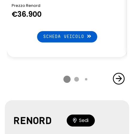
Prezzo Renord
P
€36.900
SCHEDA VEICOLO
Sedi