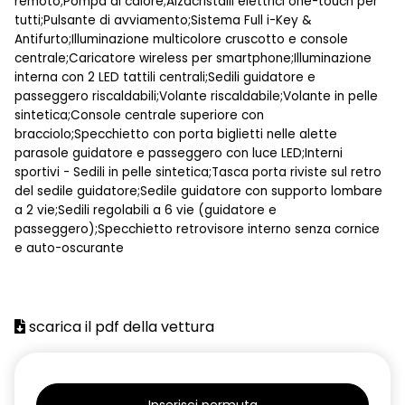
remoto;Pompa di calore;Alzacristalli elettrici one-touch per
tutti;Pulsante di avviamento;Sistema Full i-Key &
Antifurto;Illuminazione multicolore cruscotto e console
centrale;Caricatore wireless per smartphone;Illuminazione
interna con 2 LED tattili centrali;Sedili guidatore e
passeggero riscaldabili;Volante riscaldabile;Volante in pelle
sintetica;Console centrale superiore con
bracciolo;Specchietto con porta biglietti nelle alette
parasole guidatore e passeggero con luce LED;Interni
sportivi - Sedili in pelle sintetica;Tasca porta riviste sul retro
del sedile guidatore;Sedile guidatore con supporto lombare
a 2 vie;Sedili regolabili a 6 vie (guidatore e
passeggero);Specchietto retrovisore interno senza cornice
e auto-oscurante
scarica il pdf della vettura