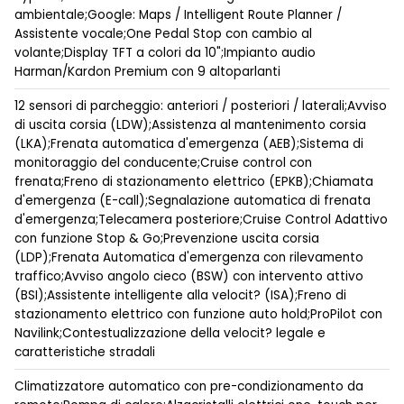
ambientale;Google: Maps / Intelligent Route Planner /
Assistente vocale;One Pedal Stop con cambio al
volante;Display TFT a colori da 10";Impianto audio
Harman/Kardon Premium con 9 altoparlanti
12 sensori di parcheggio: anteriori / posteriori / laterali;Avviso
di uscita corsia (LDW);Assistenza al mantenimento corsia
(LKA);Frenata automatica d'emergenza (AEB);Sistema di
monitoraggio del conducente;Cruise control con
frenata;Freno di stazionamento elettrico (EPKB);Chiamata
d'emergenza (E-call);Segnalazione automatica di frenata
d'emergenza;Telecamera posteriore;Cruise Control Adattivo
con funzione Stop & Go;Prevenzione uscita corsia
(LDP);Frenata Automatica d'emergenza con rilevamento
traffico;Avviso angolo cieco (BSW) con intervento attivo
(BSI);Assistente intelligente alla velocit? (ISA);Freno di
stazionamento elettrico con funzione auto hold;ProPilot con
Navilink;Contestualizzazione della velocit? legale e
caratteristiche stradali
Climatizzatore automatico con pre-condizionamento da