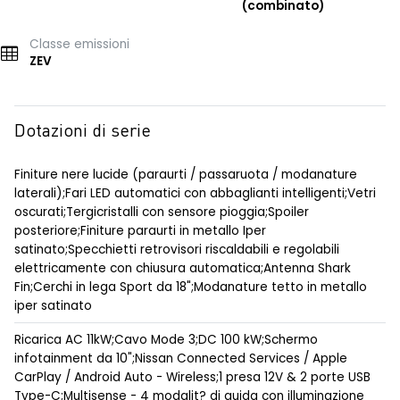
(combinato)
Classe emissioni
ZEV
Dotazioni di serie
Finiture nere lucide (paraurti / passaruota / modanature
laterali);Fari LED automatici con abbaglianti intelligenti;Vetri
oscurati;Tergicristalli con sensore pioggia;Spoiler
posteriore;Finiture paraurti in metallo Iper
satinato;Specchietti retrovisori riscaldabili e regolabili
elettricamente con chiusura automatica;Antenna Shark
Fin;Cerchi in lega Sport da 18";Modanature tetto in metallo
iper satinato
Ricarica AC 11kW;Cavo Mode 3;DC 100 kW;Schermo
infotainment da 10";Nissan Connected Services / Apple
CarPlay / Android Auto - Wireless;1 presa 12V & 2 porte USB
Type-C;Multisense - 4 modalit? di guida con illuminazione