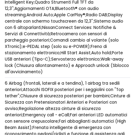
Intelligent Key;Quadro Strumenti Full TFT da
12,3'';Aggiornamenti OTA;Bluetooth® con audio
streaming;Android Auto;Apple CarPlay®;Radio DAB;Display
centrale con schermo touchscreen da 12,3'';Sistema audio
con 6 altoparlanti;NissanConnect Services: Notifiche &
Servizi di Connettività;Retrocamera con sensori di
parcheggio posteriori;Comandi cambio al volante (solo
XTronic);e-PEDAL step (solo su e-POWER);Freno di
stazionamento elettronico;Hill Start Assist;Auto hold;Porte
USB anteriori (Tipo-C);Servosterzo elettronico;Walk-away
lock (Chiusura allontanamento) e Approach unlock (Sblocco
all'avvicinamento)
6 Airbag (frontali, laterali e a tendina), 1 airbag tra sedili
anteriori;Attacchi ISOFIX posteriori per i seggiolini con "Top
tether";Chiusure di sicurezza posteriori per bambini;Cinture di
Sicurezza con Pretensionatori Anteriori e Posteriori con
avviso;Regolazione altezza cinture di sicurezza
anteriori;Emergency call - eCall;Fari anteriori LED automatici
con sensore crepuscolare;Fari abbaglianti automatici (High
Beam Assist);Frenata intelligente di emergenza con
riconoscimento pedoni/ciclisti e funzione di assistenza agli