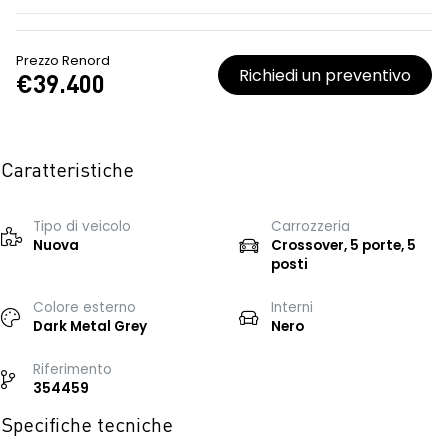
Prezzo Renord
Richiedi un preventivo
€39.400
Caratteristiche
Tipo di veicolo
Carrozzeria
Nuova
Crossover, 5 porte, 5
posti
Colore esterno
Interni
Dark Metal Grey
Nero
Riferimento
354459
Specifiche tecniche