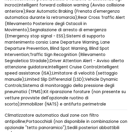
incroci;Intelligent forward collision warning (Avviso collisione
anteriore);Rear Automatic Braking (Frenata d'emergenza
automatica durante la retromarcia);Rear Cross Traffic Alert
(Rilevamento Posteriore degli Ostacoli in
Movimento);Segnalazione di arresto di emergenza
(Emergency stop signal - ESS);Sistemi di supporto
mantenimento corsia: Lane Departure Warning, Lane
Departure Prevention, Blind Spot Warning, Blind Spot
Intervention;Traffic Sign Recognition (Rilevamento
Segnaletica Stradale);Driver Attention Alert - Avviso allerta
attenzione guidatore;Intelligent Cruise Control;Intelligent
speed assistance (ISA);Limitatore di velocità (settaggio
manuale);Limited Slip Differenzial (LSD);Vehicle Dynamic
Controls;Sistema di monitoraggio della pressione degli
pneumatici (TPMS);Kit riparazione forature (non presente su
vetture provviste dell'opzionale ruotino di
scorta);Immobilizer (NATS) e antifurto perimetrale
Climatizzatore automatico dual zone con filtro
antipolline;Portaocchiali (non disponibile in combinazione con
opzionale "tetto panoramico");Sedili posteriori abbattibili