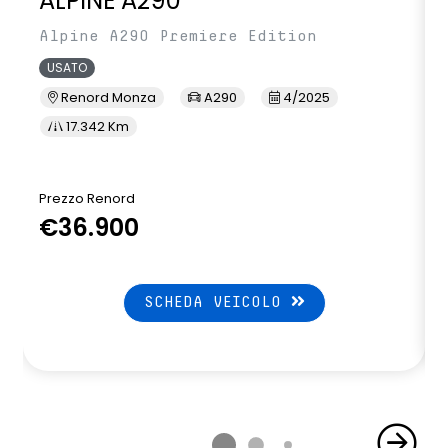
ALPINE A290
Alpine A290 Premiere Edition
USATO
Renord Monza
A290
4/2025
17.342 Km
Prezzo Renord
P
€36.900
SCHEDA VEICOLO