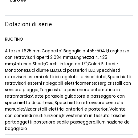
Euro 6e
Dotazioni di serie
RUOTINO
Altezza 1.625 mm;Capacita' Bagagliaio 455-504 l;Larghezza
con retrovisori aperti 2.084 mm;Lunghezza 4.425
mm;Antenna Shark;Cerchi in lega da 17";Colori Esterni -
Monotone;Luci diurne LED;Luci posteriori LED;Specchietti
retrovisori esterni elettrici regolabili e riscaldabili;Specchietti
retrovisori esterni ripiegabili elettricamente;Tergicristalli con
sensore pioggia;Tergicristallo posteriore automatico in
retromarcia;Alette parasole guidatore e passeggero con
specchietto di cortesia;Specchietto retrovisore centrale
manuale;Alzacristalli elettrici anteriori e posteriori;Volante
con comandi multifunzione;Rivestimenti in tessuto;Tasche
portaoggetti posteriore sedile passeggero;Illuminazione del
bagagliaio