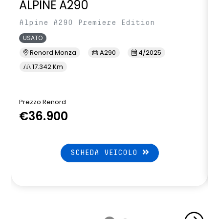
ALPINE A290
Alpine A290 Premiere Edition
USATO
Renord Monza
A290
4/2025
17.342 Km
Prezzo Renord
P
€36.900
SCHEDA VEICOLO