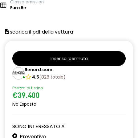
Classe emissioni
Euro 6e
scarica il pdf della vettura
Inserisci permuta
Renord.com
4.5
(
828
totale
)
Prezzo di Listino
€39.400
Iva Esposta
SONO INTERESSATO A:
Preventivo