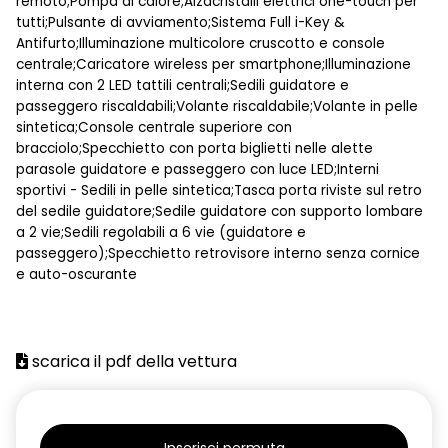
remoto;Pompa di calore;Alzacristalli elettrici one-touch per
tutti;Pulsante di avviamento;Sistema Full i-Key &
Antifurto;Illuminazione multicolore cruscotto e console
centrale;Caricatore wireless per smartphone;Illuminazione
interna con 2 LED tattili centrali;Sedili guidatore e
passeggero riscaldabili;Volante riscaldabile;Volante in pelle
sintetica;Console centrale superiore con
bracciolo;Specchietto con porta biglietti nelle alette
parasole guidatore e passeggero con luce LED;Interni
sportivi - Sedili in pelle sintetica;Tasca porta riviste sul retro
del sedile guidatore;Sedile guidatore con supporto lombare
a 2 vie;Sedili regolabili a 6 vie (guidatore e
passeggero);Specchietto retrovisore interno senza cornice
e auto-oscurante
scarica il pdf della vettura