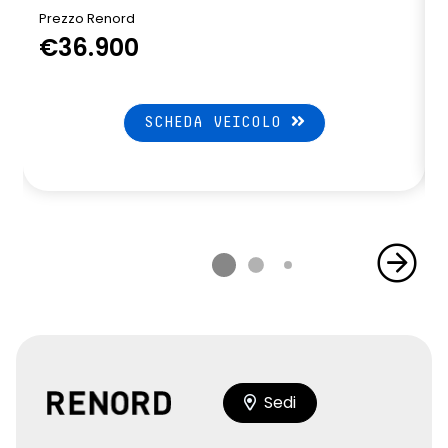
Prezzo Renord
P
€36.900
SCHEDA VEICOLO
Sedi