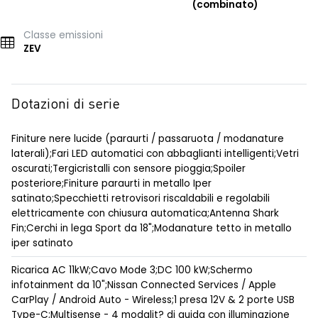
(combinato)
Classe emissioni
ZEV
Dotazioni di serie
Finiture nere lucide (paraurti / passaruota / modanature
laterali);Fari LED automatici con abbaglianti intelligenti;Vetri
oscurati;Tergicristalli con sensore pioggia;Spoiler
posteriore;Finiture paraurti in metallo Iper
satinato;Specchietti retrovisori riscaldabili e regolabili
elettricamente con chiusura automatica;Antenna Shark
Fin;Cerchi in lega Sport da 18";Modanature tetto in metallo
iper satinato
Ricarica AC 11kW;Cavo Mode 3;DC 100 kW;Schermo
infotainment da 10";Nissan Connected Services / Apple
CarPlay / Android Auto - Wireless;1 presa 12V & 2 porte USB
Type-C;Multisense - 4 modalit? di guida con illuminazione