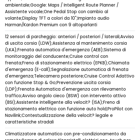
ambientale;Google: Maps / Intelligent Route Planner /
Assistente vocale;One Pedal Stop con cambio al
volante;Display TFT a colori da 10";Impianto audio
Harman/Kardon Premium con 9 altoparlanti
12 sensori di parcheggio: anteriori / posteriori / laterali;Avviso
di uscita corsia (LDW);Assistenza al mantenimento corsia
(LKA);Frenata automatica d'emergenza (AEB);Sistema di
monitoraggio del conducente;Cruise control con
frenata;Freno di stazionamento elettrico (EPKB);Chiamata
d'emergenza (E-call);Segnalazione automatica di frenata
d'emergenza;Telecamera posteriore;Cruise Control Adattivo
con funzione Stop & Go;Prevenzione uscita corsia
(LDP);Frenata Automatica d'emergenza con rilevamento
traffico;Avviso angolo cieco (BSW) con intervento attivo
(BSI);Assistente intelligente alla velocit? (ISA);Freno di
stazionamento elettrico con funzione auto hold;ProPilot con
Navilink;Contestualizzazione della velocit? legale e
caratteristiche stradali
Climatizzatore automatico con pre-condizionamento da