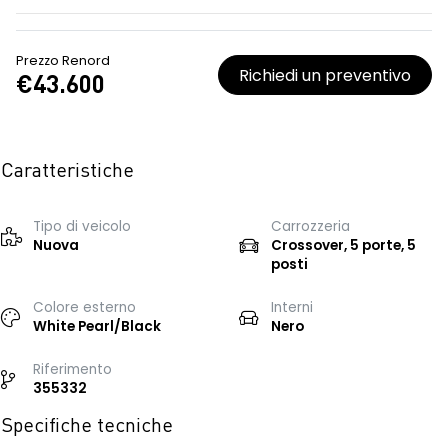
Prezzo Renord
Richiedi un preventivo
€43.600
Caratteristiche
Tipo di veicolo
Carrozzeria
Nuova
Crossover, 5 porte, 5
posti
Colore esterno
Interni
White Pearl/Black
Nero
Riferimento
355332
Specifiche tecniche