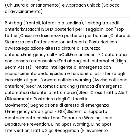
(Chiusura allontanamento) e Approach unlock (Sblocco
all'avvicinamento)
6 Airbag (frontali, laterali e a tendina), 1 airbag tra sedili
anteriori;Attacchi ISOFIX posteriori per i seggiolini con "Top
tether";Chiusure di sicurezza posteriori per bambini;Cinture di
Sicurezza con Pretensionatori Anteriori e Posteriori con
avviso;Regolazione altezza cinture di sicurezza
anteriori;Emergency call - eCall;Fari anteriori LED automatici
con sensore crepuscolare;Fari abbaglianti automatici (High
Beam Assist);Frenata intelligente di emergenza con
riconoscimento pedoni/ciclisti e funzione di assistenza agli
incroci;Intelligent forward collision warning (Avviso collisione
anteriore);Rear Automatic Braking (Frenata d'emergenza
automatica durante la retromarcia);Rear Cross Traffic Alert
(Rilevamento Posteriore degli Ostacoli in
Movimento);Segnalazione di arresto di emergenza
(Emergency stop signal - ESS);Sistemi di supporto
mantenimento corsia: Lane Departure Warning, Lane
Departure Prevention, Blind Spot Warning, Blind Spot
Intervention;Traffic Sign Recognition (Rilevamento