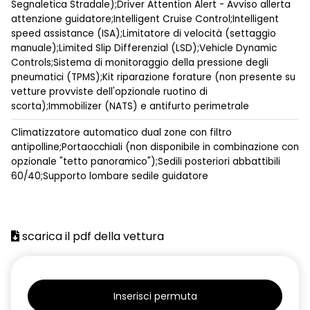
Segnaletica Stradale);Driver Attention Alert - Avviso allerta
attenzione guidatore;Intelligent Cruise Control;Intelligent
speed assistance (ISA);Limitatore di velocità (settaggio
manuale);Limited Slip Differenzial (LSD);Vehicle Dynamic
Controls;Sistema di monitoraggio della pressione degli
pneumatici (TPMS);Kit riparazione forature (non presente su
vetture provviste dell'opzionale ruotino di
scorta);Immobilizer (NATS) e antifurto perimetrale
Climatizzatore automatico dual zone con filtro
antipolline;Portaocchiali (non disponibile in combinazione con
opzionale "tetto panoramico");Sedili posteriori abbattibili
60/40;Supporto lombare sedile guidatore
scarica il pdf della vettura
Inserisci permuta