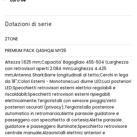
Euro 6e
Dotazioni di serie
2TONE
PREMIUM PACK QASHQAI MY26
Altezza 1.625 mm;Capacita' Bagagliaio 455-504 l;Larghezza
con retrovisori aperti 2.084 mm;Lunghezza 4.425
mm;Antenna Shark;Barre longitudinali al tetto;Cerchi in lega
da 18";Colori Esterni - Monotone;Luci diurne LED;Luci posteriori
LED;Specchietti retrovisori esterni elettrici regolabili e
riscaldabili;Specchietti retrovisori esterni ripiegabili
elettricamente;Tergicristalli con sensore pioggia;Vetri
posteriori oscurati (privacy);Tergicristallo posteriore
automatico in retromarcia;Alette parasole guidatore e
passeggero con specchietto di cortesia;Alette parasole
guidatore e passeggero illuminate;Specchietto retrovisore
centrale manuale;Alzacristalli elettrici anteriori e