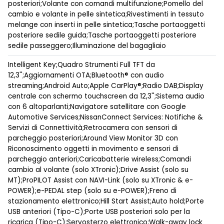
posteriori;Volante con comandi multifunzione;Pomello del
cambio e volante in pelle sintetica;Rivestimenti in tessuto
melange con inserti in pelle sintetica;Tasche portaoggetti
posteriore sedile guida;Tasche portaoggetti posteriore
sedile passeggero;Illuminazione del bagagliaio
Intelligent Key;Quadro Strumenti Full TFT da
12,3'';Aggiornamenti OTA;Bluetooth® con audio
streaming;Android Auto;Apple CarPlay®;Radio DAB;Display
centrale con schermo touchscreen da 12,3'';Sistema audio
con 6 altoparlanti;Navigatore satellitare con Google
Automotive Services;NissanConnect Services: Notifiche &
Servizi di Connettività;Retrocamera con sensori di
parcheggio posteriori;Around View Monitor 3D con
Riconoscimento oggetti in movimento e sensori di
parcheggio anteriori;Caricabatterie wireless;Comandi
cambio al volante (solo XTronic);Drive Assist (solo su
MT);ProPILOT Assist con NAVI-Link (solo su XTronic & e-
POWER);e-PEDAL step (solo su e-POWER);Freno di
stazionamento elettronico;Hill Start Assist;Auto hold;Porte
USB anteriori (Tipo-C);Porte USB posteriori solo per la
ricarica (Tipo-C);Servosterzo elettronico;Walk-away lock