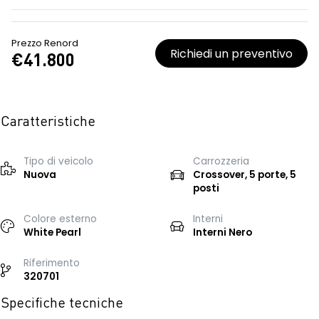
Prezzo Renord
Richiedi un preventivo
€41.800
Caratteristiche
Tipo di veicolo
Carrozzeria
Nuova
Crossover, 5 porte, 5
posti
Colore esterno
Interni
White Pearl
Interni Nero
Riferimento
320701
Specifiche tecniche