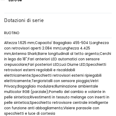
Euro 6e
Dotazioni di serie
RUOTINO
Altezza 1.625 mm;Capacita' Bagagliaio 455-504 l;Larghezza
con retrovisori aperti 2.084 mm;Lunghezza 4.425
mm;Antenna Shark;Barre longitudinali al tetto argento;Cerchi
in lega da 18'';Fari anteriori LED automatici con sensore
crepuscolare;Fari posteriori LED;Luci Diurne LED;Specchietti
retrovisori esterni regolabili e riscaldabili
elettricamente;Specchietti retrovisori esterni ripiegabili
elettricamente;Tergicristalli con sensore pioggia;Vetri
Privacy;Bagagliaio modulare;Illuminazione ambientale
multicolor RGB (parziale);Pomello del cambio e volante in
pelle sintetica;Rivestimenti in tessuto melange con inserti in
pelle sintetica;Specchietto retrovisore centrale intelligente
con funzione anti abbagliamento;Visiere parasole con
specchietti e luce di cortesia