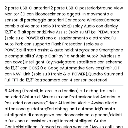
2 porte USB-C anteriori;2 porte USB-C posteriori;Around View
Monitor 3D con Riconoscimento oggetti in movimento e
sensori di parcheggio anteriori;Caricatore Wireless;Comandi
cambio al volante (solo XTronic);Display Audio con display
12,3'' e 6 altoparlanti;Drive Assist (solo su MT);e-PEDAL step
(solo su e-POWER);Freno di stazionamento elettronico;Full
Auto Park con supporto Flank Protection (solo su e-
POWER);Hill start assist & auto hold;Integrazione Smartphone
e compatibilita' Apple CarPlay? e Android Auto? (wireless e
con cavo);Intelligent Key;Navigatore satellitare con schermo
da 12,3'' con CCS2.0 e GoogleAutomotive Services;ProPILOT
con NAVI-Link (solo su XTronic & e-POWER);Quadro Strumenti
Full TFT da 12,3";Retrocamera con 4 sensori posteriori
6 Airbag (frontali, laterali e a tendina) + 1 airbag tra sedili
anteriori;Cinture di Sicurezza con Pretensionatori Anteriori e
Posteriori con avviso;Driver Attention Alert - Avviso allerta
attenzione guidatore;Fari abbaglianti automatici;Frenata
intelligente di emergenza con riconoscimento pedoni/ciclisti
e funzione di assistenza agli incroci;Intelligent Cruise
Control;Intelligent forward collision warning (Avviso collisione