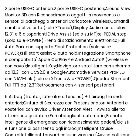
2 porte USB-C anteriori;2 porte USB-C posteriori;Around View
Monitor 3D con Riconoscimento oggetti in movimento e
sensori di parcheggio anteriori;Caricatore Wireless;Comandi
cambio al volante (solo XTronic);Display Audio con display
12,3'' e 6 altoparlanti;Drive Assist (solo su MT);e-PEDAL step
(solo su e-POWER);Freno di stazionamento elettronico;Full
Auto Park con supporto Flank Protection (solo su e-
POWER);Hill start assist & auto hold;Integrazione Smartphone
e compatibilita' Apple CarPlay? e Android Auto? (wireless e
con cavo);Intelligent Key;Navigatore satellitare con schermo
da 12,3'' con CCS2.0 e GoogleAutomotive Services;ProPILOT
con NAVI-Link (solo su XTronic & e-POWER);Quadro Strumenti
Full TFT da 12,3";Retrocamera con 4 sensori posteriori
6 Airbag (frontali, laterali e a tendina) + 1 airbag tra sedili
anteriori;Cinture di Sicurezza con Pretensionatori Anteriori e
Posteriori con avviso;Driver Attention Alert - Avviso allerta
attenzione guidatore;Fari abbaglianti automatici;Frenata
intelligente di emergenza con riconoscimento pedoni/ciclisti
e funzione di assistenza agli incroci;Intelligent Cruise
Control;Intelligent forward collision warning (Avviso collisione