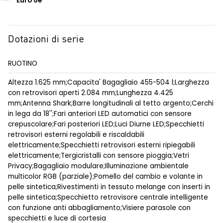
Euro 6e
Dotazioni di serie
RUOTINO
Altezza 1.625 mm;Capacita' Bagagliaio 455-504 l;Larghezza
con retrovisori aperti 2.084 mm;Lunghezza 4.425
mm;Antenna Shark;Barre longitudinali al tetto argento;Cerchi
in lega da 18'';Fari anteriori LED automatici con sensore
crepuscolare;Fari posteriori LED;Luci Diurne LED;Specchietti
retrovisori esterni regolabili e riscaldabili
elettricamente;Specchietti retrovisori esterni ripiegabili
elettricamente;Tergicristalli con sensore pioggia;Vetri
Privacy;Bagagliaio modulare;Illuminazione ambientale
multicolor RGB (parziale);Pomello del cambio e volante in
pelle sintetica;Rivestimenti in tessuto melange con inserti in
pelle sintetica;Specchietto retrovisore centrale intelligente
con funzione anti abbagliamento;Visiere parasole con
specchietti e luce di cortesia