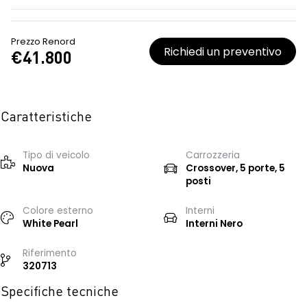
Prezzo Renord
Richiedi un preventivo
€41.800
Caratteristiche
Tipo di veicolo
Carrozzeria
Nuova
Crossover, 5 porte, 5
posti
Colore esterno
Interni
White Pearl
Interni Nero
Riferimento
320713
Specifiche tecniche