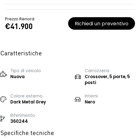
Prezzo Renord
Richiedi un preventivo
€41.900
Caratteristiche
Tipo di veicolo
Carrozzeria
Nuova
Crossover, 5 porte, 5
posti
Colore esterno
Interni
Dark Metal Grey
Nero
Riferimento
360244
Specifiche tecniche