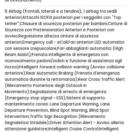
all'avvicinamento)
6 Airbag (frontali, laterali e a tendina), 1 airbag tra sedili
anteriori;Attacchi ISOFIX posteriori per i seggiolini con "Top
tether";Chiusure di sicurezza posteriori per bambini;Cinture di
Sicurezza con Pretensionatori Anteriori e Posteriori con
avviso;Regolazione altezza cinture di sicurezza
anteriori;Emergency call - eCall;Fari anteriori LED automatici
con sensore crepuscolare;Fari abbaglianti automatici (High
Beam Assist);Frenata intelligente di emergenza con
riconoscimento pedoni/ciclisti e funzione di assistenza agli
incroci;Intelligent forward collision warning (Avviso collisione
anteriore);Rear Automatic Braking (Frenata d'emergenza
automatica durante la retromarcia);Rear Cross Traffic Alert
(Rilevamento Posteriore degli Ostacoli in
Movimento);Segnalazione di arresto di emergenza
(Emergency stop signal - ESS);Sistemi di supporto
mantenimento corsia: Lane Departure Warning, Lane
Departure Prevention, Blind Spot Warning, Blind Spot
Intervention;Traffic Sign Recognition (Rilevamento
Segnaletica Stradale);Driver Attention Alert - Avviso allerta
attenzione guidatore;Intelligent Cruise Control;Intelligent