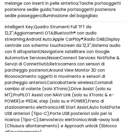
melange con inserti in pelle sintetica;Tasche portaoggetti
posteriore sedile guida;Tasche portaoggetti posteriore
sedile passeggero;Illuminazione del bagagliaio
Intelligent Key;Quadro Strumenti Full TFT da
12,3'';Aggiornamenti OTA;Bluetooth® con audio
streaming;Android Auto;Apple CarPlay®;Radio DAB;Display
centrale con schermo touchscreen da 12,3'';Sistema audio
con 6 altoparlanti;Navigatore satellitare con Google
Automotive Services;NissanConnect Services: Notifiche &
Servizi di Connettività;Retrocamera con sensori di
parcheggio posteriori;Around View Monitor 3D con
Riconoscimento oggetti in movimento e sensori di
parcheggio anteriori;Caricabatterie wireless;Comandi
cambio al volante (solo XTronic);Drive Assist (solo su
MT);ProPILOT Assist con NAVI-Link (solo su XTronic & e-
POWER);e-PEDAL step (solo su e-POWER);Freno di
stazionamento elettronico;Hill Start Assist;Auto hold;Porte
USB anteriori (Tipo-C);Porte USB posteriori solo per la
ricarica (Tipo-C);Servosterzo elettronico;Walk-away lock
(Chiusura allontanamento) e Approach unlock (Sblocco