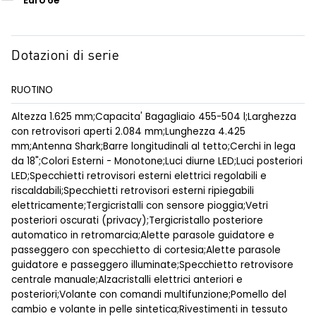
Euro 6e
Dotazioni di serie
RUOTINO
Altezza 1.625 mm;Capacita' Bagagliaio 455-504 l;Larghezza
con retrovisori aperti 2.084 mm;Lunghezza 4.425
mm;Antenna Shark;Barre longitudinali al tetto;Cerchi in lega
da 18";Colori Esterni - Monotone;Luci diurne LED;Luci posteriori
LED;Specchietti retrovisori esterni elettrici regolabili e
riscaldabili;Specchietti retrovisori esterni ripiegabili
elettricamente;Tergicristalli con sensore pioggia;Vetri
posteriori oscurati (privacy);Tergicristallo posteriore
automatico in retromarcia;Alette parasole guidatore e
passeggero con specchietto di cortesia;Alette parasole
guidatore e passeggero illuminate;Specchietto retrovisore
centrale manuale;Alzacristalli elettrici anteriori e
posteriori;Volante con comandi multifunzione;Pomello del
cambio e volante in pelle sintetica;Rivestimenti in tessuto