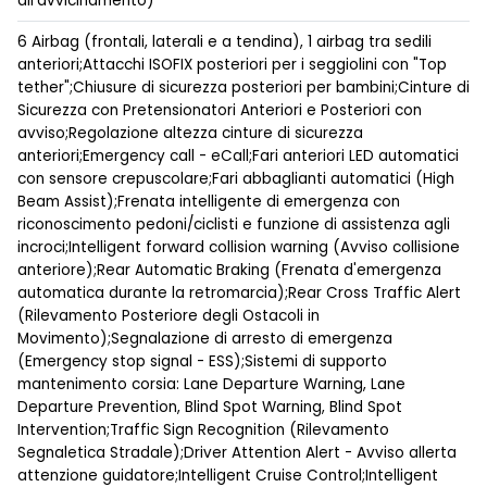
all'avvicinamento)
6 Airbag (frontali, laterali e a tendina), 1 airbag tra sedili
anteriori;Attacchi ISOFIX posteriori per i seggiolini con "Top
tether";Chiusure di sicurezza posteriori per bambini;Cinture di
Sicurezza con Pretensionatori Anteriori e Posteriori con
avviso;Regolazione altezza cinture di sicurezza
anteriori;Emergency call - eCall;Fari anteriori LED automatici
con sensore crepuscolare;Fari abbaglianti automatici (High
Beam Assist);Frenata intelligente di emergenza con
riconoscimento pedoni/ciclisti e funzione di assistenza agli
incroci;Intelligent forward collision warning (Avviso collisione
anteriore);Rear Automatic Braking (Frenata d'emergenza
automatica durante la retromarcia);Rear Cross Traffic Alert
(Rilevamento Posteriore degli Ostacoli in
Movimento);Segnalazione di arresto di emergenza
(Emergency stop signal - ESS);Sistemi di supporto
mantenimento corsia: Lane Departure Warning, Lane
Departure Prevention, Blind Spot Warning, Blind Spot
Intervention;Traffic Sign Recognition (Rilevamento
Segnaletica Stradale);Driver Attention Alert - Avviso allerta
attenzione guidatore;Intelligent Cruise Control;Intelligent