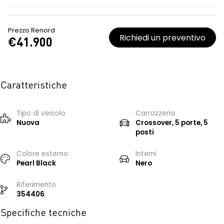
Prezzo Renord
Richiedi un preventivo
€41.900
Caratteristiche
Tipo di veicolo
Carrozzeria
Nuova
Crossover, 5 porte, 5
posti
Colore esterno
Interni
Pearl Black
Nero
Riferimento
354406
Specifiche tecniche