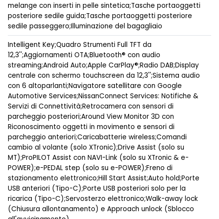
melange con inserti in pelle sintetica;Tasche portaoggetti
posteriore sedile guida;Tasche portaoggetti posteriore
sedile passeggero;Illuminazione del bagagliaio
Intelligent Key;Quadro Strumenti Full TFT da
12,3'';Aggiornamenti OTA;Bluetooth® con audio
streaming;Android Auto;Apple CarPlay®;Radio DAB;Display
centrale con schermo touchscreen da 12,3'';Sistema audio
con 6 altoparlanti;Navigatore satellitare con Google
Automotive Services;NissanConnect Services: Notifiche &
Servizi di Connettività;Retrocamera con sensori di
parcheggio posteriori;Around View Monitor 3D con
Riconoscimento oggetti in movimento e sensori di
parcheggio anteriori;Caricabatterie wireless;Comandi
cambio al volante (solo XTronic);Drive Assist (solo su
MT);ProPILOT Assist con NAVI-Link (solo su XTronic & e-
POWER);e-PEDAL step (solo su e-POWER);Freno di
stazionamento elettronico;Hill Start Assist;Auto hold;Porte
USB anteriori (Tipo-C);Porte USB posteriori solo per la
ricarica (Tipo-C);Servosterzo elettronico;Walk-away lock
(Chiusura allontanamento) e Approach unlock (Sblocco