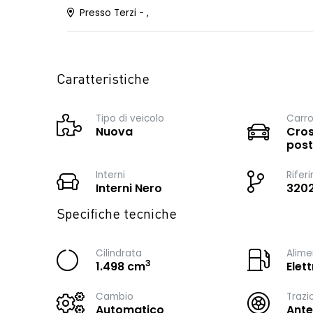
Presso Terzi - ,
Caratteristiche
Tipo di veicolo
Carro
Nuova
Cros
post
Interni
Rifer
Interni Nero
320
Specifiche tecniche
Cilindrata
Alime
3
1.498 cm
Elet
Cambio
Trazi
Automatico
Ante