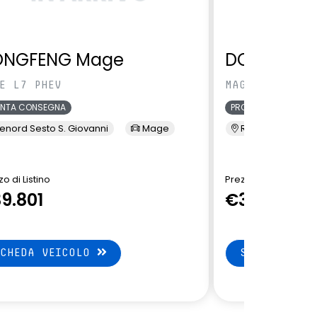
ONGFENG Mage
DONGFENG
E L7 PHEV
MAGE L7 PHEV
ONTA CONSEGNA
PRONTA CONSEGNA
enord Sesto S. Giovanni
Mage
Renord Sesto S. 
o di Listino
Prezzo di Listino
9.801
€39.801
SCHEDA VEICOLO
SCHEDA VEI