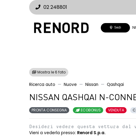
02 248801
N
Sedi
Mostra le 6 foto
Ricerca auto
Nuove
Nissan
Qashqai
NISSAN QASHQAI N-CONNE
PRONTA CONSEGNA
ECOBONUS
VENDUTA
C
Desideri vedere questa vettura dal 
Vieni a vederla presso:
Renord S.p.a.