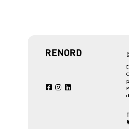
D
C
p
P
d