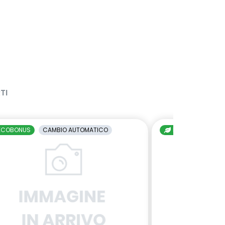
TI
ECOBONUS
CAMBIO AUTOMATICO
ECOBONUS
C