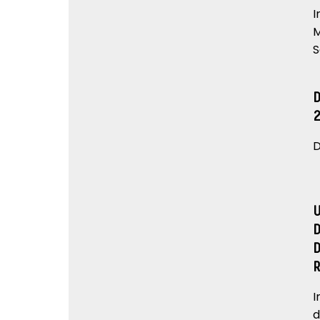
I
M
S
D
I
d