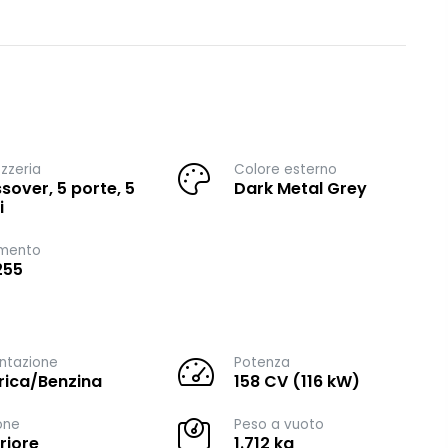
zzeria
Colore esterno
sover, 5 porte, 5
Dark Metal Grey
i
imento
255
ntazione
Potenza
trica/Benzina
158 CV (116 kW)
one
Peso a vuoto
riore
1.712 kg