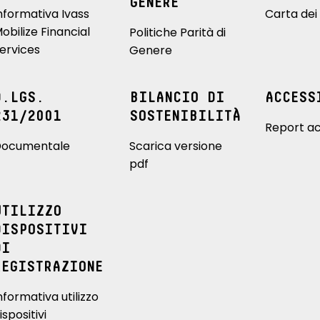
GENERE
nformativa Ivass
Carta dei 
obilize Financial
Politiche Parità di
ervices
Genere
D.LGS.
BILANCIO DI
ACCESS
231/2001
SOSTENIBILITÀ
Report ac
ocumentale
Scarica versione
pdf
UTILIZZO
DISPOSITIVI
DI
REGISTRAZIONE
nformativa utilizzo
ispositivi