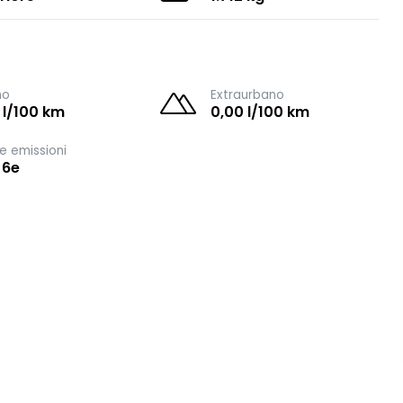
no
Extraurbano
 l/100 km
0,00 l/100 km
e emissioni
 6e