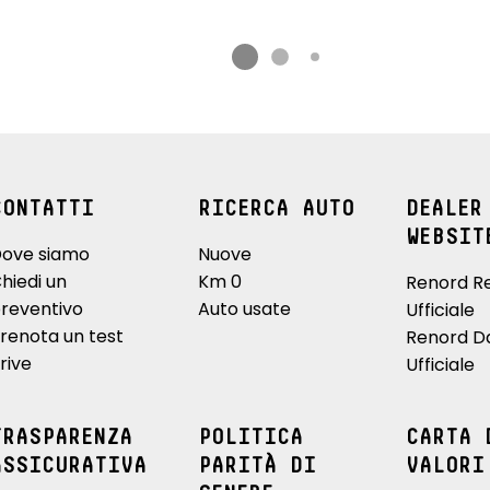
CONTATTI
RICERCA AUTO
DEALER
WEBSIT
ove siamo
Nuove
hiedi un
Km 0
Renord R
reventivo
Auto usate
Ufficiale
renota un test
Renord D
rive
Ufficiale
TRASPARENZA
POLITICA
CARTA 
ASSICURATIVA
PARITÀ DI
VALORI