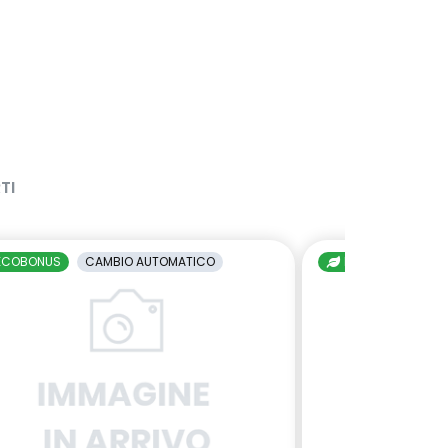
TI
ECOBONUS
CAMBIO AUTOMATICO
ECOBONUS
C