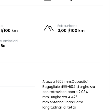
no
Extraurbano
 l/100 km
0,00 l/100 km
e emissioni
 6e
Altezza 1.625 mm;Capacita'
Bagagliaio 455-504 l;Larghezza
con retrovisori aperti 2.084
mm;Lunghezza 4.425
mm;Antenna Shark;Barre
longitudinali al tetto