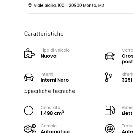
Viale Sicilia, 100 - 20900 Monza, MB
Caratteristiche
Tipo di veicolo
Carro
Nuova
Cros
post
Interni
Rifer
Interni Nero
3251
Specifiche tecniche
Cilindrata
Alime
3
1.498 cm
Elet
Cambio
Trazi
Automatico
Ante