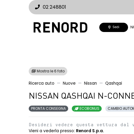
02 248801
N
Sedi
Mostra le 6 foto
Ricerca auto
Nuove
Nissan
Qashqai
NISSAN QASHQAI N-CONNE
PRONTA CONSEGNA
ECOBONUS
CAMBIO AUTO
Desideri vedere questa vettura dal 
Vieni a vederla presso:
Renord S.p.a.