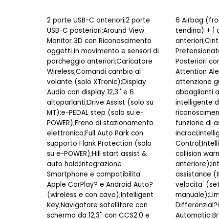
2 porte USB-C anteriori;2 porte
6 Airbag (fron
USB-C posteriori;Around View
tendina) + 1 a
Monitor 3D con Riconoscimento
anteriori;Cin
oggetti in movimento e sensori di
Pretensionato
parcheggio anteriori;Caricatore
Posteriori co
Wireless;Comandi cambio al
Attention Ale
volante (solo XTronic);Display
attenzione g
Audio con display 12,3'' e 6
abbaglianti 
altoparlanti;Drive Assist (solo su
intelligente
MT);e-PEDAL step (solo su e-
riconosciment
POWER);Freno di stazionamento
funzione di a
elettronico;Full Auto Park con
incroci;Intell
supporto Flank Protection (solo
Control;Intel
su e-POWER);Hill start assist &
collision war
auto hold;Integrazione
anteriore);In
Smartphone e compatibilita'
assistance (I
Apple CarPlay? e Android Auto?
velocita' (se
(wireless e con cavo);Intelligent
manuale);Lim
Key;Navigatore satellitare con
Differenzial?
schermo da 12,3'' con CCS2.0 e
Automatic Br