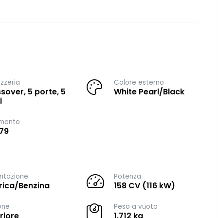
zzeria
Colore esterno
sover, 5 porte, 5
White Pearl/Black
i
imento
79
ntazione
Potenza
trica/Benzina
158 CV (116 kW)
one
Peso a vuoto
riore
1.712 kg