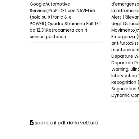
GoogleAutomotive
d'emergenza
Services;ProPILOT con NAVI-Link
la retromarci
(solo su XTronic & e-
Alert (Rilev
POWER);Quadro Strumenti Full TFT
degli Ostacoli
da 12,3";Retrocamera con 4
Movimento);S
sensori posteriori
Emergenza (
antifurto;Sis
mantenimento
Departure Wa
Departure Pr
Warning, Blin
Intervention;
Recognition 
Segnaletica 
Dynamic Con
scarica il pdf della vettura