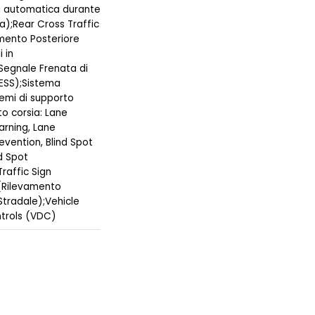
 automatica durante
a);Rear Cross Traffic
amento Posteriore
 in
egnale Frenata di
ESS);Sistema
temi di supporto
 corsia: Lane
rning, Lane
evention, Blind Spot
d Spot
Traffic Sign
(Rilevamento
Stradale);Vehicle
trols (VDC)