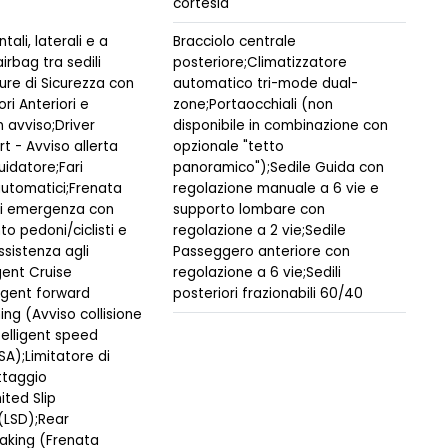
cortesia
tali, laterali e a
Bracciolo centrale
irbag tra sedili
posteriore;Climatizzatore
ture di Sicurezza con
automatico tri-mode dual-
ri Anteriori e
zone;Portaocchiali (non
n avviso;Driver
disponibile in combinazione con
rt - Avviso allerta
opzionale "tetto
uidatore;Fari
panoramico");Sedile Guida con
automatici;Frenata
regolazione manuale a 6 vie e
 di emergenza con
supporto lombare con
o pedoni/ciclisti e
regolazione a 2 vie;Sedile
ssistenza agli
Passeggero anteriore con
igent Cruise
regolazione a 6 vie;Sedili
ligent forward
posteriori frazionabili 60/40
ning (Avviso collisione
telligent speed
SA);Limitatore di
ttaggio
ited Slip
(LSD);Rear
aking (Frenata