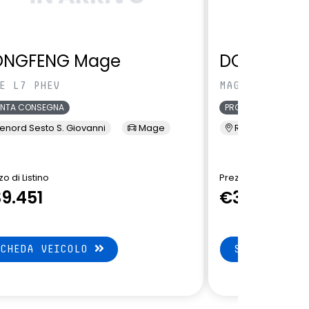
ONGFENG Mage
DONGFENG
E L7 PHEV
MAGE L7 PHEV
ONTA CONSEGNA
PRONTA CONSEGNA
enord Sesto S. Giovanni
Mage
Renord Sesto S. 
o di Listino
Prezzo di Listino
9.451
€39.451
SCHEDA VEICOLO
SCHEDA VEI