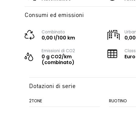
Consumi ed emissioni
Combinato
Urba
0,00 l/100 km
0,00
Emissioni di CO2
Class
0 g CO2/km
Euro
(combinato)
Dotazioni di serie
2TONE
RUOTINO