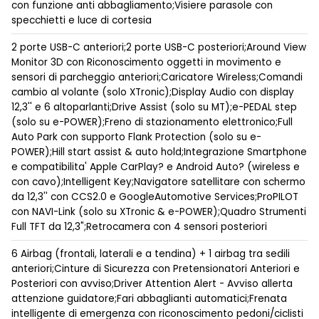
con funzione anti abbagliamento;Visiere parasole con
specchietti e luce di cortesia
2 porte USB-C anteriori;2 porte USB-C posteriori;Around View
Monitor 3D con Riconoscimento oggetti in movimento e
sensori di parcheggio anteriori;Caricatore Wireless;Comandi
cambio al volante (solo XTronic);Display Audio con display
12,3'' e 6 altoparlanti;Drive Assist (solo su MT);e-PEDAL step
(solo su e-POWER);Freno di stazionamento elettronico;Full
Auto Park con supporto Flank Protection (solo su e-
POWER);Hill start assist & auto hold;Integrazione Smartphone
e compatibilita' Apple CarPlay? e Android Auto? (wireless e
con cavo);Intelligent Key;Navigatore satellitare con schermo
da 12,3'' con CCS2.0 e GoogleAutomotive Services;ProPILOT
con NAVI-Link (solo su XTronic & e-POWER);Quadro Strumenti
Full TFT da 12,3";Retrocamera con 4 sensori posteriori
6 Airbag (frontali, laterali e a tendina) + 1 airbag tra sedili
anteriori;Cinture di Sicurezza con Pretensionatori Anteriori e
Posteriori con avviso;Driver Attention Alert - Avviso allerta
attenzione guidatore;Fari abbaglianti automatici;Frenata
intelligente di emergenza con riconoscimento pedoni/ciclisti