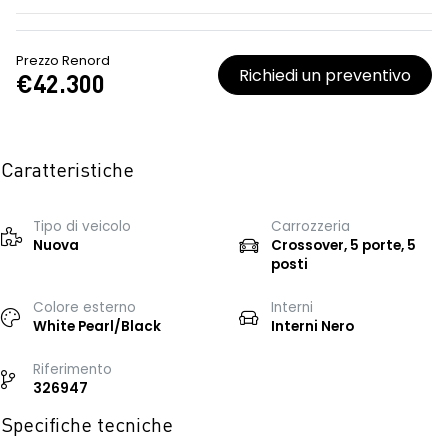
Prezzo Renord
Richiedi un preventivo
€42.300
Caratteristiche
Tipo di veicolo
Carrozzeria
Nuova
Crossover, 5 porte, 5
posti
Colore esterno
Interni
White Pearl/Black
Interni Nero
Riferimento
326947
Specifiche tecniche