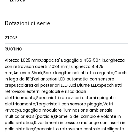
Euro 6e
Dotazioni di serie
2TONE
RUOTINO
Altezza 1.625 mm;Capacita' Bagagliaio 455-504 l;Larghezza
con retrovisori aperti 2.084 mm;Lunghezza 4.425
mm;Antenna Shark;Barre longitudinali al tetto argento;Cerchi
in lega da 18'';Fari anteriori LED automatici con sensore
crepuscolare;Fari posteriori LED;Luci Diurne LED;Specchietti
retrovisori esterni regolabili e riscaldabili
elettricamente;Specchietti retrovisori esterni ripiegabili
elettricamente;Tergicristalli con sensore pioggia;Vetri
Privacy;Bagagliaio modulare;Illuminazione ambientale
multicolor RGB (parziale);Pomello del cambio e volante in
pelle sintetica;Rivestimenti in tessuto melange con inserti in
pelle sintetica;Specchietto retrovisore centrale intelligente