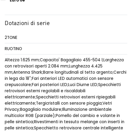
Euro 6e
Dotazioni di serie
2TONE
RUOTINO
Altezza 1.625 mm;Capacita' Bagagliaio 455-504 l;Larghezza
con retrovisori aperti 2.084 mm;Lunghezza 4.425
mm;Antenna Shark;Barre longitudinali al tetto argento;Cerchi
in lega da 18'';Fari anteriori LED automatici con sensore
crepuscolare;Fari posteriori LED;Luci Diurne LED;Specchietti
retrovisori esterni regolabili e riscaldabili
elettricamente;Specchietti retrovisori esterni ripiegabili
elettricamente;Tergicristalli con sensore pioggia;Vetri
Privacy;Bagagliaio modulare;Illuminazione ambientale
multicolor RGB (parziale);Pomello del cambio e volante in
pelle sintetica;Rivestimenti in tessuto melange con inserti in
pelle sintetica;Specchietto retrovisore centrale intelligente