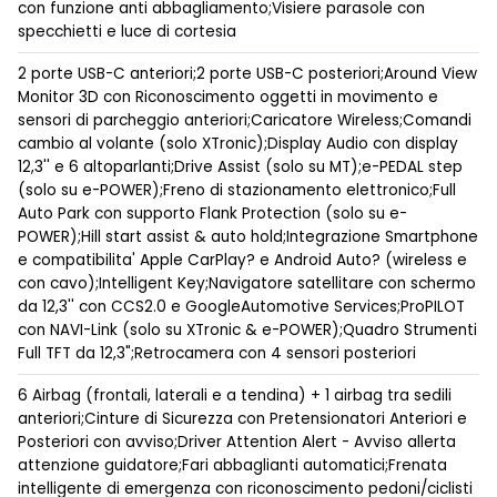
con funzione anti abbagliamento;Visiere parasole con
specchietti e luce di cortesia
2 porte USB-C anteriori;2 porte USB-C posteriori;Around View
Monitor 3D con Riconoscimento oggetti in movimento e
sensori di parcheggio anteriori;Caricatore Wireless;Comandi
cambio al volante (solo XTronic);Display Audio con display
12,3'' e 6 altoparlanti;Drive Assist (solo su MT);e-PEDAL step
(solo su e-POWER);Freno di stazionamento elettronico;Full
Auto Park con supporto Flank Protection (solo su e-
POWER);Hill start assist & auto hold;Integrazione Smartphone
e compatibilita' Apple CarPlay? e Android Auto? (wireless e
con cavo);Intelligent Key;Navigatore satellitare con schermo
da 12,3'' con CCS2.0 e GoogleAutomotive Services;ProPILOT
con NAVI-Link (solo su XTronic & e-POWER);Quadro Strumenti
Full TFT da 12,3";Retrocamera con 4 sensori posteriori
6 Airbag (frontali, laterali e a tendina) + 1 airbag tra sedili
anteriori;Cinture di Sicurezza con Pretensionatori Anteriori e
Posteriori con avviso;Driver Attention Alert - Avviso allerta
attenzione guidatore;Fari abbaglianti automatici;Frenata
intelligente di emergenza con riconoscimento pedoni/ciclisti