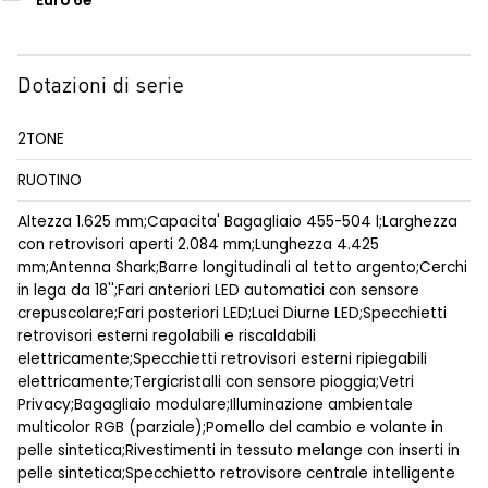
Euro 6e
Dotazioni di serie
2TONE
RUOTINO
Altezza 1.625 mm;Capacita' Bagagliaio 455-504 l;Larghezza
con retrovisori aperti 2.084 mm;Lunghezza 4.425
mm;Antenna Shark;Barre longitudinali al tetto argento;Cerchi
in lega da 18'';Fari anteriori LED automatici con sensore
crepuscolare;Fari posteriori LED;Luci Diurne LED;Specchietti
retrovisori esterni regolabili e riscaldabili
elettricamente;Specchietti retrovisori esterni ripiegabili
elettricamente;Tergicristalli con sensore pioggia;Vetri
Privacy;Bagagliaio modulare;Illuminazione ambientale
multicolor RGB (parziale);Pomello del cambio e volante in
pelle sintetica;Rivestimenti in tessuto melange con inserti in
pelle sintetica;Specchietto retrovisore centrale intelligente