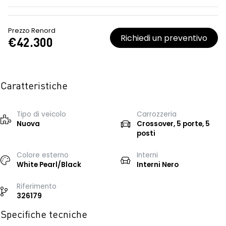
Prezzo Renord
Richiedi un preventivo
€42.300
Caratteristiche
Tipo di veicolo
Carrozzeria
Nuova
Crossover, 5 porte, 5
posti
Colore esterno
Interni
White Pearl/Black
Interni Nero
Riferimento
326179
Specifiche tecniche