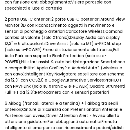
con funzione anti abbagliamento;Visiere parasole con
specchietti e luce di cortesia
2 porte USB-C anteriori;2 porte USB-C posteriori;Around View
Monitor 3D con Riconoscimento oggetti in movimento e
sensori di parcheggio anteriori;Caricatore Wireless;Comandi
cambio al volante (solo XTronic);Display Audio con display
12,3'' e 6 altoparlanti;Drive Assist (solo su MT);e-PEDAL step
(solo su e-POWER);Freno di stazionamento elettronico;Full
Auto Park con supporto Flank Protection (solo su e-
POWER);Hill start assist & auto hold;Integrazione Smartphone
e compatibilita' Apple CarPlay? e Android Auto? (wireless e
con cavo);Intelligent Key;Navigatore satellitare con schermo
da 12,3'' con CCS2.0 e GoogleAutomotive Services;ProPILOT
con NAVI-Link (solo su XTronic & e-POWER);Quadro Strumenti
Full TFT da 12,3";Retrocamera con 4 sensori posteriori
6 Airbag (frontali, laterali e a tendina) + 1 airbag tra sedili
anteriori;Cinture di Sicurezza con Pretensionatori Anteriori e
Posteriori con avviso;Driver Attention Alert - Avviso allerta
attenzione guidatore;Fari abbaglianti automatici;Frenata
intelligente di emergenza con riconoscimento pedoni/ciclisti