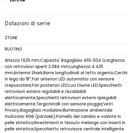
Euro 6e
Dotazioni di serie
2TONE
RUOTINO
Altezza 1.625 mm;Capacita' Bagagliaio 455-504 l;Larghezza
con retrovisori aperti 2.084 mm;Lunghezza 4.425
mm;Antenna Shark;Barre longitudinali al tetto argento;Cerchi
in lega da 18'';Fari anteriori LED automatici con sensore
crepuscolare;Fari posteriori LED;Luci Diurne LED;Specchietti
retrovisori esterni regolabili e riscaldabili
elettricamente;Specchietti retrovisori esterni ripiegabili
elettricamente;Tergicristalli con sensore pioggia;Vetri
Privacy;Bagagliaio modulare;Illuminazione ambientale
multicolor RGB (parziale);Pomello del cambio e volante in
pelle sintetica;Rivestimenti in tessuto melange con inserti in
pelle sintetica;Specchietto retrovisore centrale intelligente