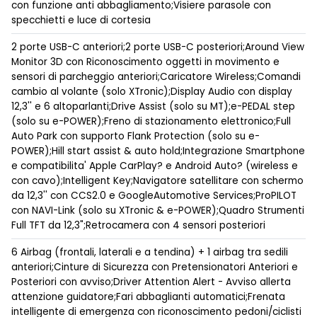
con funzione anti abbagliamento;Visiere parasole con
specchietti e luce di cortesia
2 porte USB-C anteriori;2 porte USB-C posteriori;Around View
Monitor 3D con Riconoscimento oggetti in movimento e
sensori di parcheggio anteriori;Caricatore Wireless;Comandi
cambio al volante (solo XTronic);Display Audio con display
12,3'' e 6 altoparlanti;Drive Assist (solo su MT);e-PEDAL step
(solo su e-POWER);Freno di stazionamento elettronico;Full
Auto Park con supporto Flank Protection (solo su e-
POWER);Hill start assist & auto hold;Integrazione Smartphone
e compatibilita' Apple CarPlay? e Android Auto? (wireless e
con cavo);Intelligent Key;Navigatore satellitare con schermo
da 12,3'' con CCS2.0 e GoogleAutomotive Services;ProPILOT
con NAVI-Link (solo su XTronic & e-POWER);Quadro Strumenti
Full TFT da 12,3";Retrocamera con 4 sensori posteriori
6 Airbag (frontali, laterali e a tendina) + 1 airbag tra sedili
anteriori;Cinture di Sicurezza con Pretensionatori Anteriori e
Posteriori con avviso;Driver Attention Alert - Avviso allerta
attenzione guidatore;Fari abbaglianti automatici;Frenata
intelligente di emergenza con riconoscimento pedoni/ciclisti