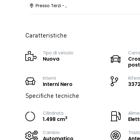
Presso Terzi - ,
Caratteristiche
Tipo di veicolo
Carro
Nuova
Cros
post
Interni
Rifer
Interni Nero
337
Specifiche tecniche
Cilindrata
Alime
3
1.498 cm
Elet
Cambio
Trazi
Automatico
Ante