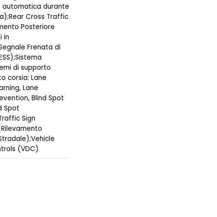
 automatica durante
a);Rear Cross Traffic
amento Posteriore
 in
egnale Frenata di
ESS);Sistema
temi di supporto
 corsia: Lane
rning, Lane
evention, Blind Spot
d Spot
Traffic Sign
(Rilevamento
Stradale);Vehicle
trols (VDC)