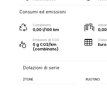
Consumi ed emissioni
Combinato
Urba
0,00 l/100 km
0,00
Emissioni di CO2
Class
0 g CO2/km
Euro
(combinato)
Dotazioni di serie
2TONE
RUOTINO