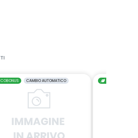
TI
ECOBONUS
CAMBIO AUTOMATICO
ECOBONUS
C