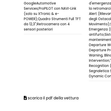
GoogleAutomotive
d'emergenza
Services;ProPILOT con NAVI-Link
la retromarci
(solo su XTronic & e-
Alert (Rilev
POWER);Quadro Strumenti Full TFT
degli Ostacoli
da 12,3";Retrocamera con 4
Movimento);S
sensori posteriori
Emergenza (
antifurto;Sis
mantenimento
Departure Wa
Departure Pr
Warning, Blin
Intervention;
Recognition 
Segnaletica 
Dynamic Con
scarica il pdf della vettura