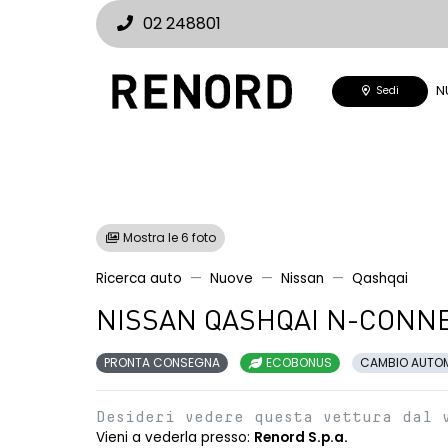
02 248801
N
Sedi
Mostra le 6 foto
Ricerca auto
Nuove
Nissan
Qashqai
NISSAN QASHQAI N-CONNE
PRONTA CONSEGNA
ECOBONUS
CAMBIO AUTO
Desideri vedere questa vettura dal 
Vieni a vederla presso:
Renord S.p.a.