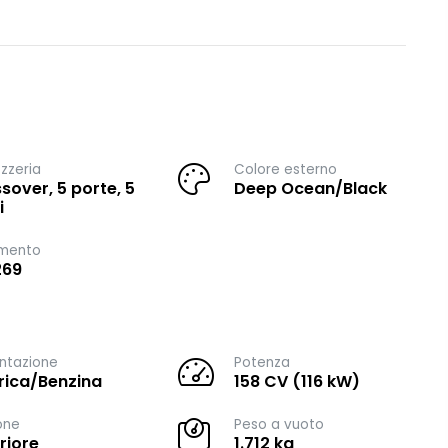
zzeria
Colore esterno
sover, 5 porte, 5
Deep Ocean/Black
i
imento
269
ntazione
Potenza
trica/Benzina
158 CV (116 kW)
one
Peso a vuoto
riore
1.712 kg