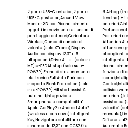
2 porte USB-C anteriori;2 porte
6 Airbag (fron
USB-C posteriori;Around View
tendina) + 1 a
Monitor 3D con Riconoscimento
anteriori;Cin
oggetti in movimento e sensori di
Pretensionato
parcheggio anteriori;Caricatore
Posteriori co
Wireless;Comandi cambio al
Attention Ale
volante (solo XTronic);Display
attenzione g
Audio con display 12,3'' e 6
abbaglianti 
altoparlanti;Drive Assist (solo su
intelligente
MT);e-PEDAL step (solo su e-
riconosciment
POWER);Freno di stazionamento
funzione di a
elettronico;Full Auto Park con
incroci;Intell
supporto Flank Protection (solo
Control;Intel
su e-POWER);Hill start assist &
collision war
auto hold;Integrazione
anteriore);In
Smartphone e compatibilita'
assistance (I
Apple CarPlay? e Android Auto?
velocita' (se
(wireless e con cavo);Intelligent
manuale);Lim
Key;Navigatore satellitare con
Differenzial?
schermo da 12,3'' con CCS2.0 e
Automatic Br