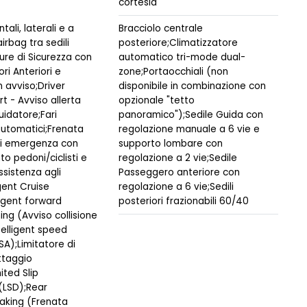
cortesia
tali, laterali e a
Bracciolo centrale
irbag tra sedili
posteriore;Climatizzatore
ture di Sicurezza con
automatico tri-mode dual-
ri Anteriori e
zone;Portaocchiali (non
n avviso;Driver
disponibile in combinazione con
rt - Avviso allerta
opzionale "tetto
uidatore;Fari
panoramico");Sedile Guida con
automatici;Frenata
regolazione manuale a 6 vie e
 di emergenza con
supporto lombare con
o pedoni/ciclisti e
regolazione a 2 vie;Sedile
ssistenza agli
Passeggero anteriore con
igent Cruise
regolazione a 6 vie;Sedili
ligent forward
posteriori frazionabili 60/40
ning (Avviso collisione
telligent speed
SA);Limitatore di
ttaggio
ited Slip
(LSD);Rear
aking (Frenata