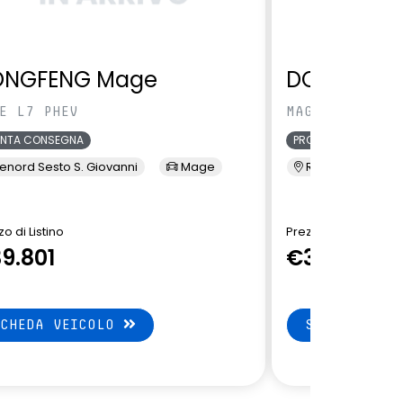
ONGFENG Mage
DONGFENG
E L7 PHEV
MAGE L7 PHEV
ONTA CONSEGNA
PRONTA CONSEGNA
enord Sesto S. Giovanni
Mage
Renord Sesto S. 
o di Listino
Prezzo di Listino
9.801
€39.801
SCHEDA VEICOLO
SCHEDA VEI