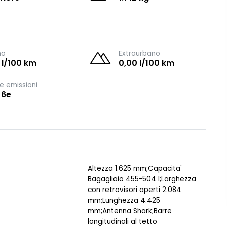
no
Extraurbano
 l/100 km
0,00 l/100 km
e emissioni
 6e
Altezza 1.625 mm;Capacita'
Bagagliaio 455-504 l;Larghezza
con retrovisori aperti 2.084
mm;Lunghezza 4.425
mm;Antenna Shark;Barre
longitudinali al tetto