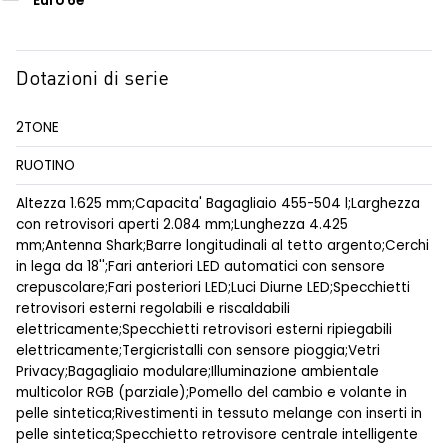
Euro 6e
Dotazioni di serie
2TONE
RUOTINO
Altezza 1.625 mm;Capacita' Bagagliaio 455-504 l;Larghezza
con retrovisori aperti 2.084 mm;Lunghezza 4.425
mm;Antenna Shark;Barre longitudinali al tetto argento;Cerchi
in lega da 18'';Fari anteriori LED automatici con sensore
crepuscolare;Fari posteriori LED;Luci Diurne LED;Specchietti
retrovisori esterni regolabili e riscaldabili
elettricamente;Specchietti retrovisori esterni ripiegabili
elettricamente;Tergicristalli con sensore pioggia;Vetri
Privacy;Bagagliaio modulare;Illuminazione ambientale
multicolor RGB (parziale);Pomello del cambio e volante in
pelle sintetica;Rivestimenti in tessuto melange con inserti in
pelle sintetica;Specchietto retrovisore centrale intelligente