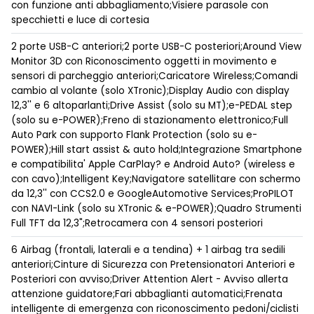
con funzione anti abbagliamento;Visiere parasole con
specchietti e luce di cortesia
2 porte USB-C anteriori;2 porte USB-C posteriori;Around View
Monitor 3D con Riconoscimento oggetti in movimento e
sensori di parcheggio anteriori;Caricatore Wireless;Comandi
cambio al volante (solo XTronic);Display Audio con display
12,3'' e 6 altoparlanti;Drive Assist (solo su MT);e-PEDAL step
(solo su e-POWER);Freno di stazionamento elettronico;Full
Auto Park con supporto Flank Protection (solo su e-
POWER);Hill start assist & auto hold;Integrazione Smartphone
e compatibilita' Apple CarPlay? e Android Auto? (wireless e
con cavo);Intelligent Key;Navigatore satellitare con schermo
da 12,3'' con CCS2.0 e GoogleAutomotive Services;ProPILOT
con NAVI-Link (solo su XTronic & e-POWER);Quadro Strumenti
Full TFT da 12,3";Retrocamera con 4 sensori posteriori
6 Airbag (frontali, laterali e a tendina) + 1 airbag tra sedili
anteriori;Cinture di Sicurezza con Pretensionatori Anteriori e
Posteriori con avviso;Driver Attention Alert - Avviso allerta
attenzione guidatore;Fari abbaglianti automatici;Frenata
intelligente di emergenza con riconoscimento pedoni/ciclisti