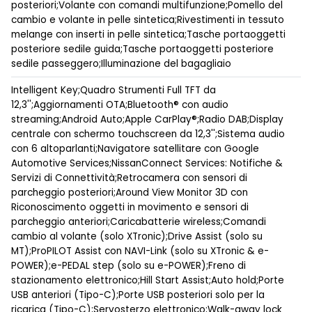
posteriori;Volante con comandi multifunzione;Pomello del
cambio e volante in pelle sintetica;Rivestimenti in tessuto
melange con inserti in pelle sintetica;Tasche portaoggetti
posteriore sedile guida;Tasche portaoggetti posteriore
sedile passeggero;Illuminazione del bagagliaio
Intelligent Key;Quadro Strumenti Full TFT da
12,3'';Aggiornamenti OTA;Bluetooth® con audio
streaming;Android Auto;Apple CarPlay®;Radio DAB;Display
centrale con schermo touchscreen da 12,3'';Sistema audio
con 6 altoparlanti;Navigatore satellitare con Google
Automotive Services;NissanConnect Services: Notifiche &
Servizi di Connettività;Retrocamera con sensori di
parcheggio posteriori;Around View Monitor 3D con
Riconoscimento oggetti in movimento e sensori di
parcheggio anteriori;Caricabatterie wireless;Comandi
cambio al volante (solo XTronic);Drive Assist (solo su
MT);ProPILOT Assist con NAVI-Link (solo su XTronic & e-
POWER);e-PEDAL step (solo su e-POWER);Freno di
stazionamento elettronico;Hill Start Assist;Auto hold;Porte
USB anteriori (Tipo-C);Porte USB posteriori solo per la
ricarica (Tipo-C);Servosterzo elettronico;Walk-away lock