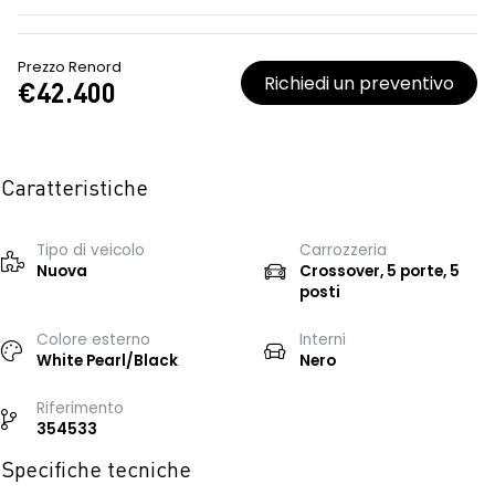
Prezzo Renord
Richiedi un preventivo
€42.400
Caratteristiche
Tipo di veicolo
Carrozzeria
Nuova
Crossover, 5 porte, 5
posti
Colore esterno
Interni
White Pearl/Black
Nero
Riferimento
354533
Specifiche tecniche