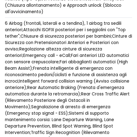
(Chiusura allontanamento) e Approach unlock (Sblocco
all'avvicinamento)
6 Airbag (frontali, laterali e a tendina), 1 airbag tra sedili
anteriori;Attacchi ISOFIX posteriori per i seggiolini con "Top
tether";Chiusure di sicurezza posteriori per bambini;Cinture di
Sicurezza con Pretensionatori Anteriori e Posteriori con
avviso;Regolazione altezza cinture di sicurezza
anteriori;Emergency call - eCall;Fari anteriori LED automatici
con sensore crepuscolare;Fari abbaglianti automatici (High
Beam Assist);Frenata intelligente di emergenza con
riconoscimento pedoni/ciclisti e funzione di assistenza agli
incroci;Intelligent forward collision warning (Avviso collisione
anteriore);Rear Automatic Braking (Frenata d'emergenza
automatica durante la retromarcia);Rear Cross Traffic Alert
(Rilevamento Posteriore degli Ostacoli in
Movimento);Segnalazione di arresto di emergenza
(Emergency stop signal - ESS);Sistemi di supporto
mantenimento corsia: Lane Departure Warning, Lane
Departure Prevention, Blind Spot Warning, Blind Spot
Intervention;Traffic Sign Recognition (Rilevamento