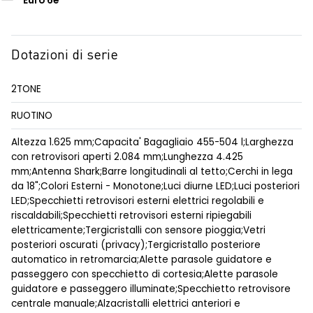
Euro 6e
Dotazioni di serie
2TONE
RUOTINO
Altezza 1.625 mm;Capacita' Bagagliaio 455-504 l;Larghezza
con retrovisori aperti 2.084 mm;Lunghezza 4.425
mm;Antenna Shark;Barre longitudinali al tetto;Cerchi in lega
da 18";Colori Esterni - Monotone;Luci diurne LED;Luci posteriori
LED;Specchietti retrovisori esterni elettrici regolabili e
riscaldabili;Specchietti retrovisori esterni ripiegabili
elettricamente;Tergicristalli con sensore pioggia;Vetri
posteriori oscurati (privacy);Tergicristallo posteriore
automatico in retromarcia;Alette parasole guidatore e
passeggero con specchietto di cortesia;Alette parasole
guidatore e passeggero illuminate;Specchietto retrovisore
centrale manuale;Alzacristalli elettrici anteriori e