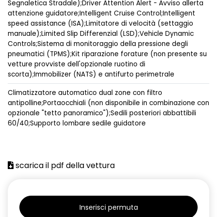
Segnaletica Stradale);Driver Attention Alert - Avviso allerta
attenzione guidatore;Intelligent Cruise Control;Intelligent
speed assistance (ISA);Limitatore di velocità (settaggio
manuale);Limited Slip Differenzial (LSD);Vehicle Dynamic
Controls;Sistema di monitoraggio della pressione degli
pneumatici (TPMS);Kit riparazione forature (non presente su
vetture provviste dell'opzionale ruotino di
scorta);Immobilizer (NATS) e antifurto perimetrale
Climatizzatore automatico dual zone con filtro
antipolline;Portaocchiali (non disponibile in combinazione con
opzionale "tetto panoramico");Sedili posteriori abbattibili
60/40;Supporto lombare sedile guidatore
scarica il pdf della vettura
Inserisci permuta