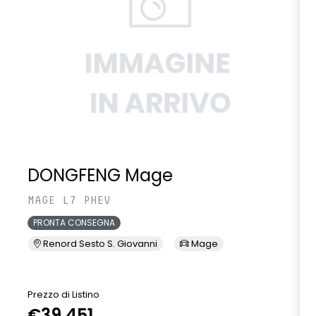
DONGFENG Mage
MAGE L7 PHEV
PRONTA CONSEGNA
Renord Sesto S. Giovanni
Mage
Prezzo di Listino
P
€39.451