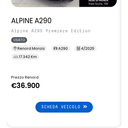
ALPINE A290
Alpine A290 Premiere Edition
USATO
Renord Monza
A290
4/2025
17.342 Km
Prezzo Renord
P
€36.900
SCHEDA VEICOLO