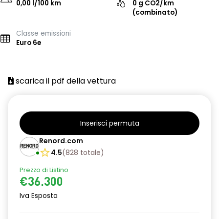
0,00 l/100 km
0 g CO2/km
(combinato)
Classe emissioni
Euro 6e
scarica il pdf della vettura
Inserisci permuta
Renord.com
4.5
(
828
totale
)
Prezzo di Listino
€36.300
Iva Esposta