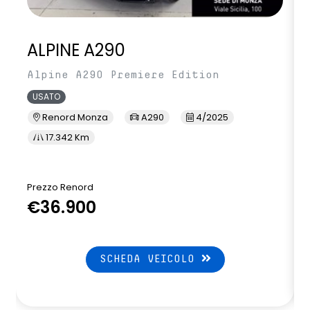
ALPINE A290
Alpine A290 Premiere Edition
USATO
Renord Monza
A290
4/2025
17.342 Km
Prezzo Renord
P
€36.900
SCHEDA VEICOLO