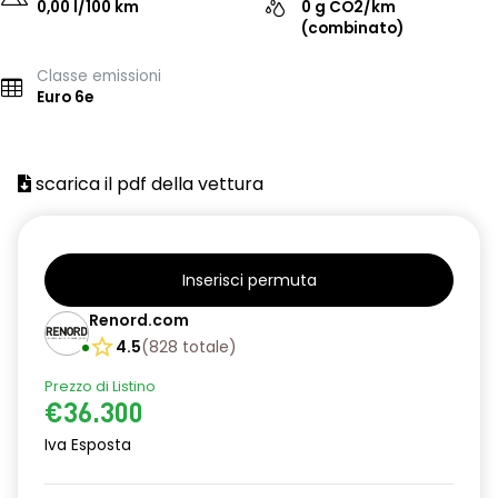
0,00 l/100 km
0 g CO2/km
(combinato)
Classe emissioni
Euro 6e
scarica il pdf della vettura
Inserisci permuta
Renord.com
4.5
(
828
totale
)
Prezzo di Listino
€36.300
Iva Esposta