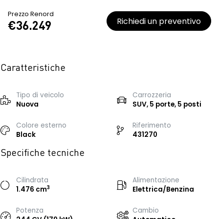
Prezzo Renord
Richiedi un preventivo
€36.249
Caratteristiche
Tipo di veicolo
Carrozzeria
Nuova
SUV, 5 porte, 5 posti
Colore esterno
Riferimento
Black
431270
Specifiche tecniche
Cilindrata
Alimentazione
3
1.476 cm
Elettrica/Benzina
Potenza
Cambio