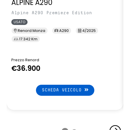
ALPINE A290
Alpine A290 Premiere Edition
USATO
Renord Monza
A290
4/2025
17.342 Km
Prezzo Renord
P
€36.900
SCHEDA VEICOLO