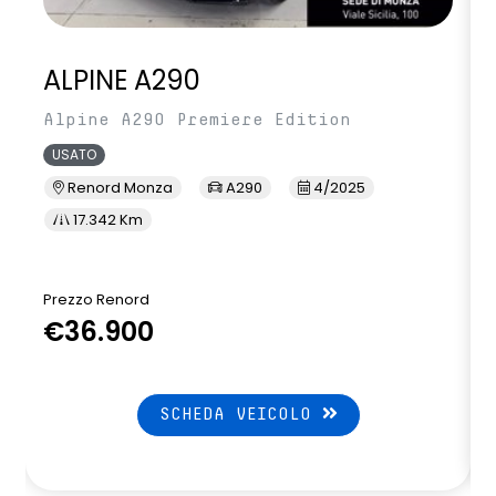
ALPINE A290
Alpine A290 Premiere Edition
USATO
Renord Monza
A290
4/2025
17.342 Km
Prezzo Renord
P
€36.900
SCHEDA VEICOLO