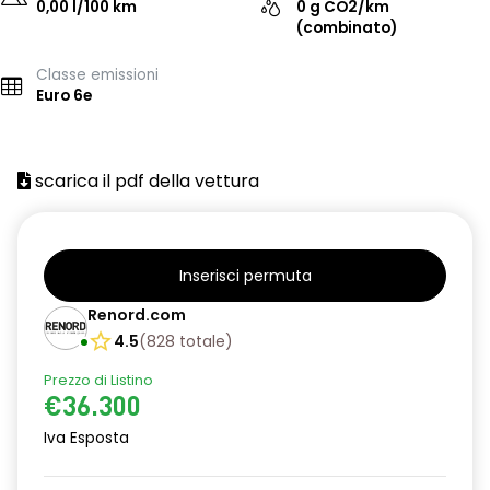
0,00 l/100 km
0 g CO2/km
(combinato)
Classe emissioni
Euro 6e
scarica il pdf della vettura
Inserisci permuta
Renord.com
4.5
(
828
totale
)
Prezzo di Listino
€36.300
Iva Esposta