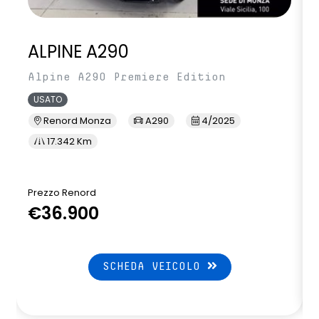
ALPINE A290
Alpine A290 Premiere Edition
USATO
Renord Monza
A290
4/2025
17.342 Km
Prezzo Renord
P
€36.900
SCHEDA VEICOLO