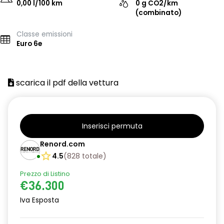
0,00 l/100 km
0 g CO2/km
(combinato)
Classe emissioni
Euro 6e
scarica il pdf della vettura
Inserisci permuta
Renord.com
4.5
(
828
totale
)
Prezzo di Listino
€36.300
Iva Esposta