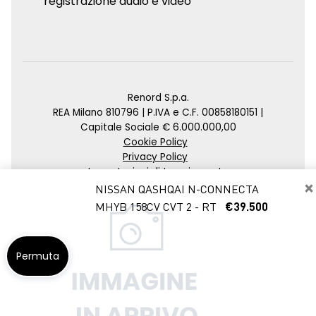
registrazione audio e video
Renord S.p.a.
REA Milano 810796 | P.IVA e C.F. 00858180151 |
Capitale Sociale € 6.000.000,00
Cookie Policy
Privacy Policy
Impostazioni di tracciamento
×
NISSAN QASHQAI N-CONNECTA
Credits
MHYB 158CV CVT 2 - RT
€39.500
Agenzia SEO
Permuta