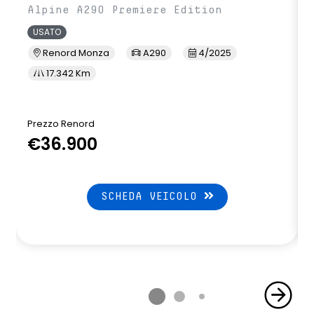
Alpine A290 Premiere Edition
USATO
Renord Monza
A290
4/2025
17.342 Km
Prezzo Renord
P
€36.900
SCHEDA VEICOLO