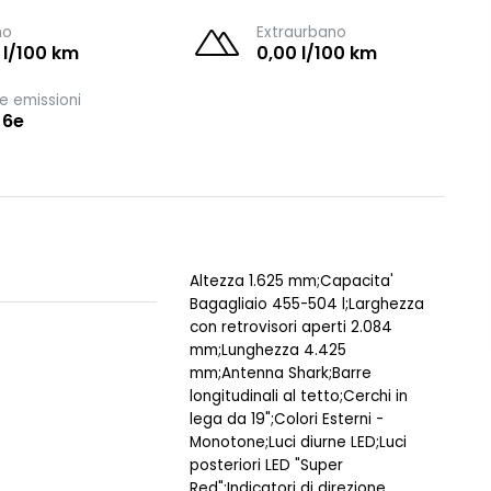
no
Extraurbano
 l/100 km
0,00 l/100 km
e emissioni
 6e
Altezza 1.625 mm;Capacita'
Bagagliaio 455-504 l;Larghezza
con retrovisori aperti 2.084
mm;Lunghezza 4.425
mm;Antenna Shark;Barre
longitudinali al tetto;Cerchi in
lega da 19";Colori Esterni -
Monotone;Luci diurne LED;Luci
posteriori LED "Super
Red";Indicatori di direzione