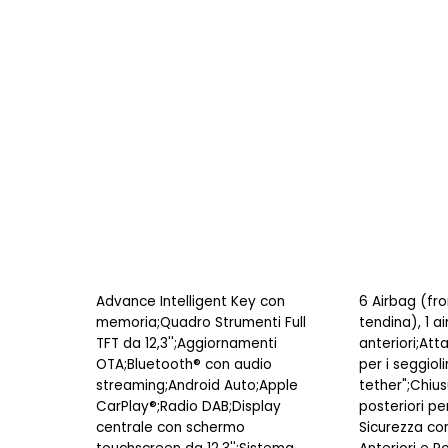
Advance Intelligent Key con
6 Airbag (fron
memoria;Quadro Strumenti Full
tendina), 1 ai
TFT da 12,3'';Aggiornamenti
anteriori;Att
OTA;Bluetooth® con audio
per i seggiol
streaming;Android Auto;Apple
tether";Chius
CarPlay®;Radio DAB;Display
posteriori pe
centrale con schermo
Sicurezza co