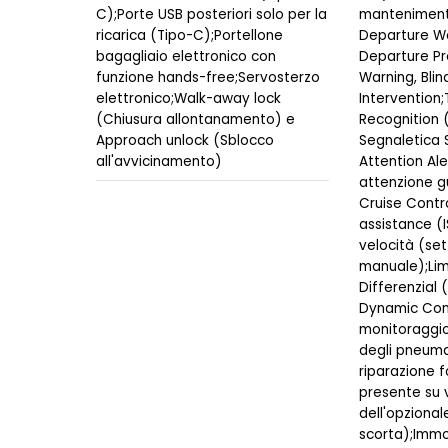
C);Porte USB posteriori solo per la
mantenimento
ricarica (Tipo-C);Portellone
Departure Wa
bagagliaio elettronico con
Departure Pr
funzione hands-free;Servosterzo
Warning, Blin
elettronico;Walk-away lock
Intervention;
(Chiusura allontanamento) e
Recognition 
Approach unlock (Sblocco
Segnaletica 
all'avvicinamento)
Attention Ale
attenzione gu
Cruise Contro
assistance (I
velocità (se
manuale);Lim
Differenzial 
Dynamic Cont
monitoraggio
degli pneuma
riparazione 
presente su 
dell'opzional
scorta);Immo