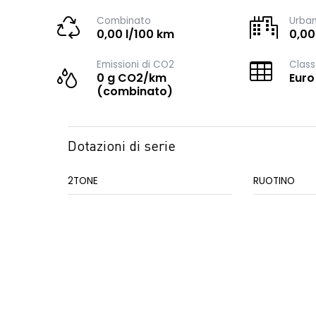
Combinato
Urba
0,00 l/100 km
0,00
Emissioni di CO2
Class
0 g CO2/km
Euro
(combinato)
Dotazioni di serie
2TONE
RUOTINO