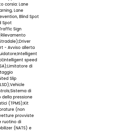
 corsia: Lane
rning, Lane
evention, Blind Spot
d Spot
Traffic Sign
(Rilevamento
Stradale);Driver
rt - Avviso allerta
idatore;Intelligent
l;Intelligent speed
SA);Limitatore di
ttaggio
ited Slip
(LSD);Vehicle
rols;Sistema di
 della pressione
tici (TPMS);Kit
forature (non
vetture provviste
e ruotino di
bilizer (NATS) e