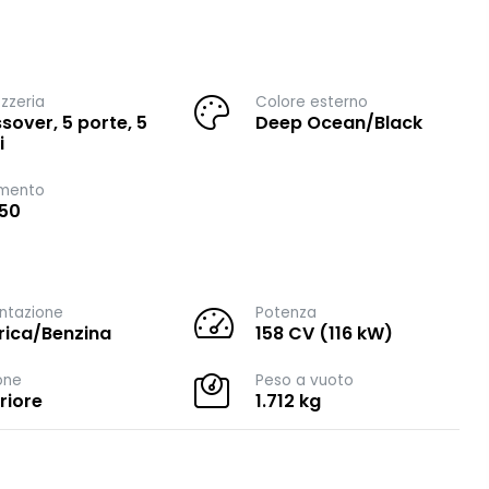
zzeria
Colore esterno
sover, 5 porte, 5
Deep Ocean/Black
i
imento
50
ntazione
Potenza
trica/Benzina
158 CV (116 kW)
one
Peso a vuoto
riore
1.712 kg