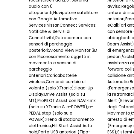
touchscreen da 12,3'';Sistema
Anteriori e P
audio con 6
avviso;Regol
altoparlanti;Navigatore satellitare
cinture di si
con Google Automotive
anteriori;Eme
Services;NissanConnect Services:
eCall;Fari an
Notifiche & Servizi di
con sensore 
Connettività;Retrocamera con
abbaglianti 
sensori di parcheggio
Beam Assist);
posteriori;Around View Monitor 3D
di emergenz
con Riconoscimento oggetti in
pedoni/ciclist
movimento e sensori di
assistenza agl
parcheggio
forward colli
anteriori;Caricabatterie
collisione an
wireless;Comandi cambio al
Automatic Br
volante (solo XTronic);Head-Up
d'emergenza
Display;Drive Assist (solo su
la retromarci
MT);ProPILOT Assist con NAVI-Link
Alert (Rilev
(solo su XTronic & e-POWER);e-
degli Ostacoli
PEDAL step (solo su e-
Movimento);S
POWER);Freno di stazionamento
arresto di e
elettronico;Hill Start Assist;Auto
(Emergency s
hold;Porte USB anteriori (Tipo-
ESS);Sistemi 