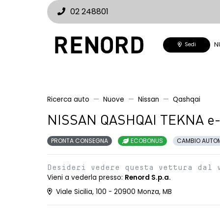
02 248801
N
Sedi
Ricerca auto
Nuove
Nissan
Qashqai
NISSAN QASHQAI TEKNA e
PRONTA CONSEGNA
ECOBONUS
CAMBIO AUTO
Desideri vedere questa vettura dal 
Vieni a vederla presso:
Renord S.p.a.
Viale Sicilia, 100 - 20900 Monza, MB