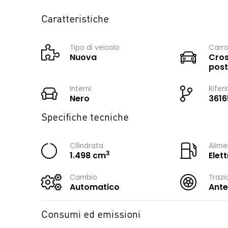
Caratteristiche
Tipo di veicolo
Carro
Nuova
Cros
post
Interni
Rifer
Nero
3616
Specifiche tecniche
Cilindrata
Alime
3
1.498 cm
Elet
Cambio
Trazi
Automatico
Ante
Consumi ed emissioni