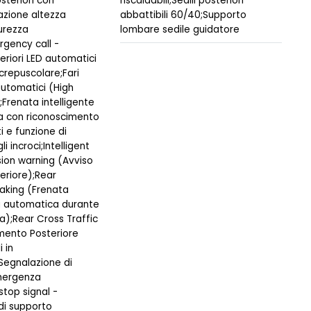
osteriori con
riscaldabili;Sedili posteriori
azione altezza
abbattibili 60/40;Supporto
curezza
lombare sedile guidatore
rgency call -
teriori LED automatici
crepuscolare;Fari
automatici (High
Frenata intelligente
a con riconoscimento
i e funzione di
i incroci;Intelligent
sion warning (Avviso
teriore);Rear
aking (Frenata
 automatica durante
a);Rear Cross Traffic
amento Posteriore
 in
egnalazione di
mergenza
top signal -
di supporto