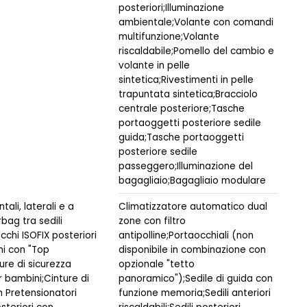
posteriori;Illuminazione
ambientale;Volante con comandi
multifunzione;Volante
riscaldabile;Pomello del cambio e
volante in pelle
sintetica;Rivestimenti in pelle
trapuntata sintetica;Bracciolo
centrale posteriore;Tasche
portaoggetti posteriore sedile
guida;Tasche portaoggetti
posteriore sedile
passeggero;Illuminazione del
bagagliaio;Bagagliaio modulare
tali, laterali e a
Climatizzatore automatico dual
rbag tra sedili
zone con filtro
acchi ISOFIX posteriori
antipolline;Portaocchiali (non
ini con "Top
disponibile in combinazione con
ure di sicurezza
opzionale "tetto
r bambini;Cinture di
panoramico");Sedile di guida con
n Pretensionatori
funzione memoria;Sedili anteriori