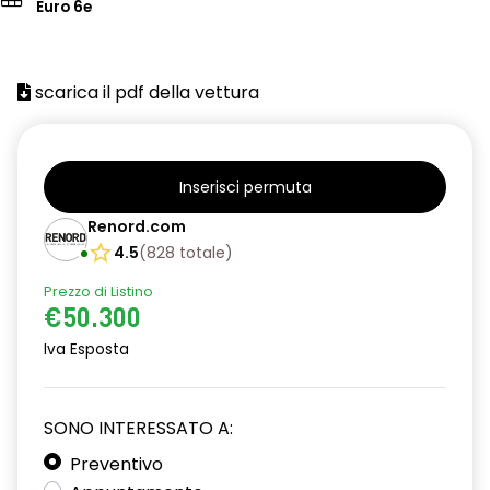
Euro 6e
scarica il pdf della vettura
Inserisci permuta
Renord.com
4.5
(
828
totale
)
Prezzo di Listino
€50.300
Iva Esposta
SONO INTERESSATO A:
Preventivo