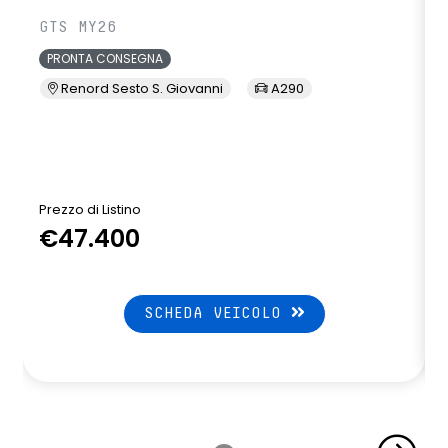
GTS MY26
PRONTA CONSEGNA
Renord Sesto S. Giovanni
A290
Prezzo di Listino
P
€47.400
SCHEDA VEICOLO