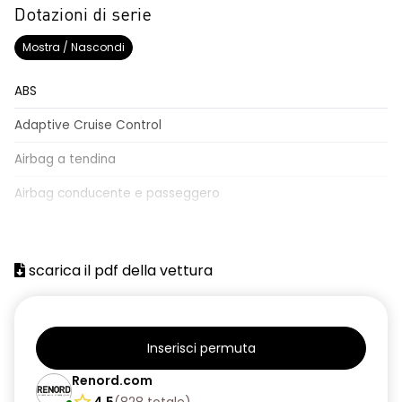
Dotazioni di serie
Mostra / Nascondi
ABS
Adaptive Cruise Control
Airbag a tendina
Airbag conducente e passeggero
Airbag laterali
Assistente al parcheggio
scarica il pdf della vettura
Avviso del cambio di corsia
Bagagliaio apribile elettricamente
Inserisci permuta
Blind spot assistenza rilevamento angolo cieco
Renord.com
Cerchi in lega