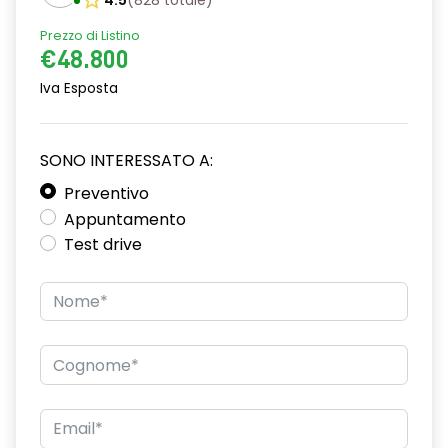
4.5
(
828
totale
)
Cinture di sicurezza
Prezzo di Listino
€48.800
Display multifunzione
Iva Esposta
ESC / Electronic Stability Control
Fari a led
SONO INTERESSATO A:
Fari posteriori a led
Preventivo
Appuntamento
Freno di stazionamento elettrico
Test drive
Garanzie
Illuminazione ambientale
Interni in pelle
Pacchetto sicurezza
Sedile guidatore elettrico