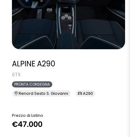
ALPINE A290
GTS
PRONTA CONSEGNA
Renord Sesto S. Giovanni
A290
Prezzo di Listino
P
€47.000