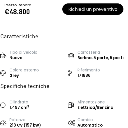
Prezzo Renord
Richiedi un preventivo
€48.800
Caratteristiche
Tipo di veicolo
Carrozzeria
Nuova
Berlina, 5 porte, 5 posti
Colore esterno
Riferimento
Grey
171886
Specifiche tecniche
Cilindrata
Alimentazione
3
1.497 cm
Elettrica/Benzina
Potenza
Cambio
213 CV (157 kW)
Automatico