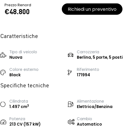
Prezzo Renord
Richiedi un preventivo
€48.800
Caratteristiche
Tipo di veicolo
Carrozzeria
Nuova
Berlina, 5 porte, 5 posti
Colore esterno
Riferimento
Black
171994
Specifiche tecniche
Cilindrata
Alimentazione
3
1.497 cm
Elettrica/Benzina
Potenza
Cambio
213 CV (157 kW)
Automatico