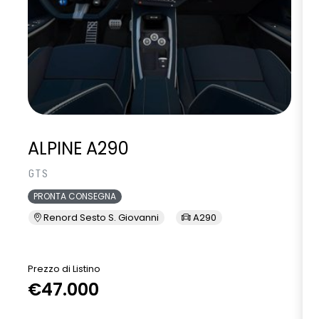
ALPINE A290
GTS
PRONTA CONSEGNA
Renord Sesto S. Giovanni
A290
Prezzo di Listino
P
€47.000