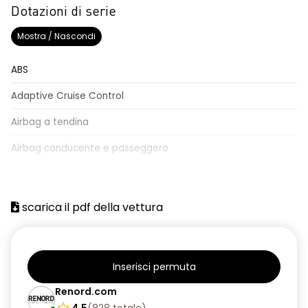
Dotazioni di serie
Mostra / Nascondi
ABS
Adaptive Cruise Control
Airbag a tendina
Airbag conducente e passeggero
Airbag laterali
Assistente al parcheggio
scarica il pdf della vettura
Avviso del cambio di corsia
Bagagliaio apribile elettricamente
Inserisci permuta
Blind spot assistenza rilevamento angolo cieco
Renord.com
Cerchi in lega