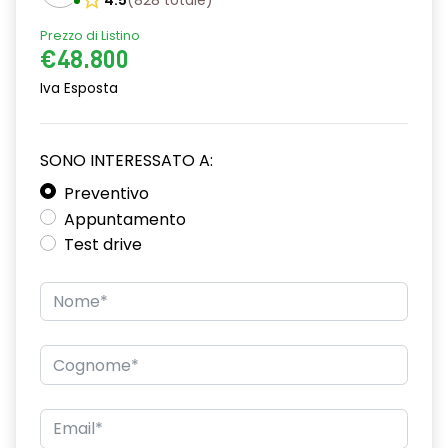
4.5
(
828
totale
)
Cinture di sicurezza
Prezzo di Listino
€48.800
Display multifunzione
Iva Esposta
ESC / Electronic Stability Control
Fari a led
SONO INTERESSATO A:
Fari posteriori a led
Preventivo
Appuntamento
Freno di stazionamento elettrico
Test drive
Garanzie
Illuminazione ambientale
Interni in pelle
Pacchetto sicurezza
Sedile guidatore elettrico