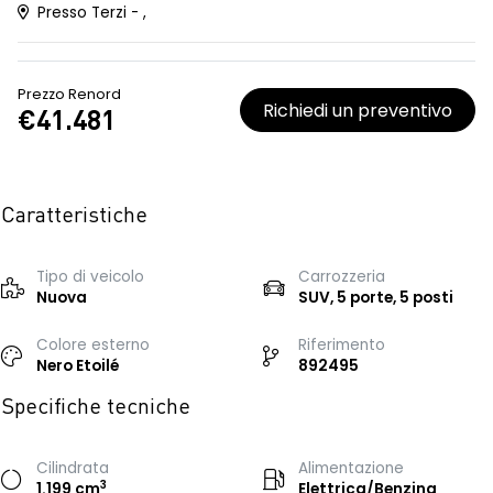
Presso Terzi - ,
Prezzo Renord
Richiedi un preventivo
€41.481
Caratteristiche
Tipo di veicolo
Carrozzeria
Nuova
SUV, 5 porte, 5 posti
Colore esterno
Riferimento
Nero Etoilé
892495
Specifiche tecniche
Cilindrata
Alimentazione
3
1.199 cm
Elettrica/Benzina