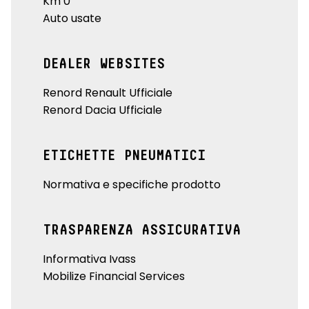
Km 0
sistema isofix
Auto usate
sistema monitoraggio pressione pneumatici indiretto
vetri posteriori e lunotto oscurati
DEALER WEBSITES
volante in TEP con inserto in Alcantara® e cuciture blu,
Renord Renault Ufficiale
bianche e rosse
Renord Dacia Ufficiale
volante regolabile in altezza e profondità
volante riscaldabile
ETICHETTE PNEUMATICI
Normativa e specifiche prodotto
TRASPARENZA ASSICURATIVA
Informativa Ivass
Mobilize Financial Services