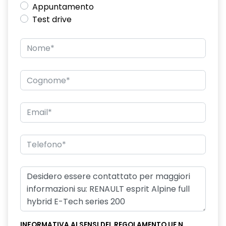
Appuntamento
Chiamata di emergenza E-CALL
Test drive
chiusura centralizzata
climatizzatore automatico bi-zona
commutazione automatica abbaglianti/ anabbaglianti
console centrale alta con bracciolo portaoggetti scorrevole
design cerchi in lega da 20'' altitude
design esterno specifico Esprit Alpine
design interno specifico Esprit Alpine
disattivazione ADAS
disattivazione manuale airbag passeggero
distance warning avviso distanza di sicurezza
driver display L-Shape da 12,3''
INFORMATIVA AI SENSI DEL REGOLAMENTO UE N.