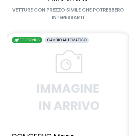
luce di arresto posteriore
VETTURE CON PREZZO SIMILE CHE POTREBBERO
luci di cortesia interne a led
INTERESSARTI
luci diurne a LED
lunotto posteriore con funzione sbrinamento
ECOBONUS
CAMBIO AUTOMATICO
manuale di uso e manutenzione digitale
Manutenzione Connessa, incluso per 8 anni
multi-sense a 4 modalità con ambient lighting
occupant safety exit
Pacchetto Guida Connessa, incluso per 5 anni
Pacchetto Remote Control, incluso per 5 anni
Pack standard connectivity, tramite app my rnlt
palette frenata rigenerativa al volante