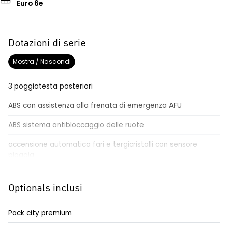
Euro 6e
Dotazioni di serie
Mostra / Nascondi
3 poggiatesta posteriori
ABS con assistenza alla frenata di emergenza AFU
ABS sistema antibloccaggio delle ruote
accensione automatica fari e tergicristalli con sensore
pioggia
active driver assist
Optionals inclusi
Aggiornamento del sistema, incluso per 5 anni
airbag centrale, airbag laterali e a tendina anteriori e
Pack city premium
posteriori