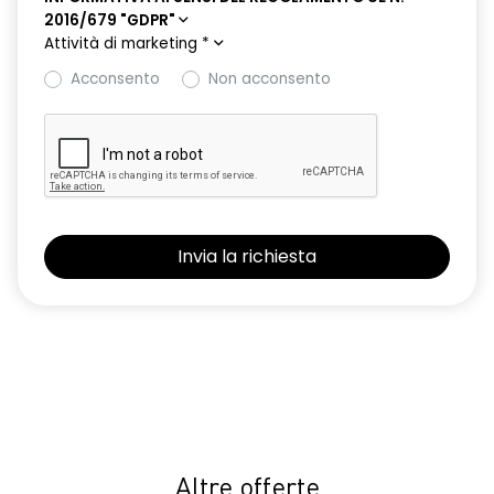
2016/679 "GDPR"
eCall funzionalità soggetta a copertura di rete;
Attività di marketing
*
compatibilità 2G/3G o 4G/5G a seconda del veicolo
Acconsento
Non acconsento
ecomode
effetto 3D filigranato, e indicatori di direzione dinamici fari
posteriori
emergency lane keep assist assistenza d'emergenza al
mantenimento della corsia
freno di stazionamento elettrico con funzione autohold
gruppi ottici posteriori a led
hands-free card per apertura/chiusura porte, avviamento
motore, animazione benvenuto e arrivederci
HAR00
indicatori di direzione laterali
Altre offerte