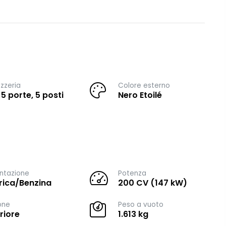
zzeria
Colore esterno
 5 porte, 5 posti
Nero Etoilé
ntazione
Potenza
trica/Benzina
200 CV (147 kW)
one
Peso a vuoto
riore
1.613 kg