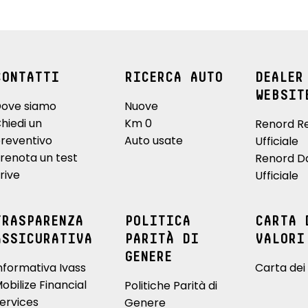
inder sedili
sedili anteriori regolabili
passeggero e sedili
elettricamente a 6 vie, sedile
conducente con massaggio
lombare
isto TEP/Alcantara®
shift indicator, indicatore cambio
CONTATTI
RICERCA AUTO
DEALER
e blu bianche e
marcia
WEBSIT
ove siamo
Nuove
Alpine
hiedi un
Km 0
Renord R
rificazione aria
sistema isofix
reventivo
Auto usate
Ufficiale
renota un test
Renord D
ori e lunotto oscurati
volante in TEP con inserto in
rive
Ufficiale
Alcantara® e cuciture blu, bianche
e rosse
TRASPARENZA
POLITICA
CARTA 
ldabile
ASSICURATIVA
PARITÀ DI
VALORI
GENERE
nformativa Ivass
Carta dei 
obilize Financial
Politiche Parità di
ervices
Genere