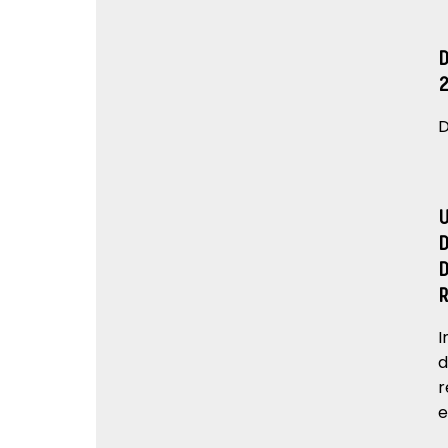
D
I
d
r
e