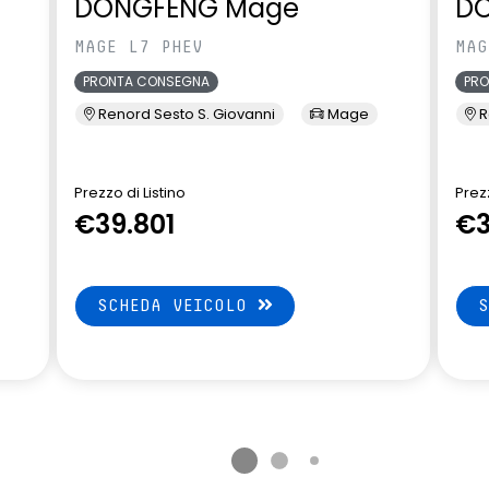
DONGFENG Mage
D
ety exit
Pacchetto Guida Connessa,
incluso per 5 anni
MAGE L7 PHEV
MAG
PRONTA CONSEGNA
PR
d connectivity,
palette frenata rigenerativa al
my rnlt
volante
Renord Sesto S. Giovanni
Mage
R
 rimovibile
poggiatesta frontale regolabile a
2 vie
Prezzo di Listino
Prezz
€39.801
€3
per dispositivo di
predictive eco driving assistant
indicatore Rilascio pedale
SCHEDA VEICOLO
accelerazione
one etilometro
rear cross traffic alert avviso
ostacolo in retromarcia e rear
automatic emergency breaking
terni in tinta tetto
riconoscimento face ID