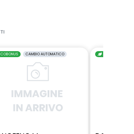
TI
ECOBONUS
CAMBIO AUTOMATICO
ECOBONUS
C