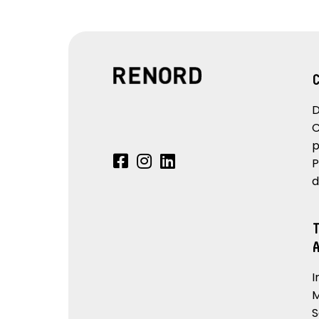
riscaldamento addizionale per il
seat belt rem
passeggero
conducente, 
posteriori
sedili anteriori riscaldabili
sellerie in m
con impuntur
D
rosse e logo 
C
sistema di frenata d'emergenza
sistema di pu
p
attiva
abitacolo
P
sistema monitoraggio pressione
vetri posteri
d
pneumatici indiretto
volante regolabile in altezza e
volante risca
profondità
I
M
S