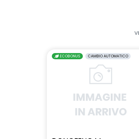
disattivazione manuale airbag
distance war
passeggero
di sicurezza
eCall funzionalità soggetta a
ecomode
V
copertura di rete; compatibilità
2G/3G o 4G/5G a seconda del
veicolo
ECOBONUS
CAMBIO AUTOMATICO
emergency lane keep assist
freno di sta
assistenza d'emergenza al
con funzione
mantenimento della corsia
hands-free card per
HAR00
apertura/chiusura porte,
avviamento motore, animazione
benvenuto e arrivederci
luce di arresto posteriore
luci di cortes
lunotto posteriore con funzione
manuale di 
sbrinamento
digitale