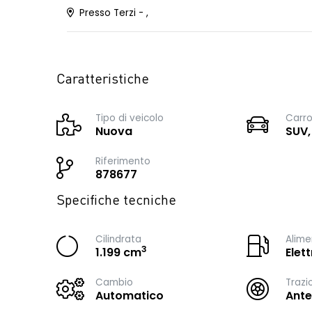
Presso Terzi - ,
Caratteristiche
Tipo di veicolo
Carro
Nuova
SUV,
Riferimento
878677
Specifiche tecniche
Cilindrata
Alime
3
1.199 cm
Elet
Cambio
Trazi
Automatico
Ante