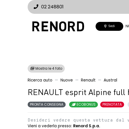
02 248801
N
Sedi
Mostra le 4 foto
Ricerca auto
Nuove
Renault
Austral
RENAULT esprit Alpine full 
PRONTA CONSEGNA
ECOBONUS
PRENOTATA
Desideri vedere questa vettura dal 
Vieni a vederla presso:
Renord S.p.a.