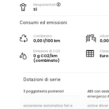
Neopatentati
Sì
Consumi ed emissioni
Combinato
Urba
0,00 l/100 km
0,00
Emissioni di CO2
Class
0 g CO2/km
Euro
(combinato)
Dotazioni di serie
3 poggiatesta posteriori
ABS con assis
emergenza 
accensione automatica fari e
active driver