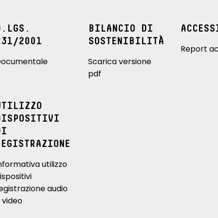
D.LGS.
BILANCIO DI
ACCESS
231/2001
SOSTENIBILITÀ
Report ac
ocumentale
Scarica versione
pdf
UTILIZZO
DISPOSITIVI
DI
REGISTRAZIONE
nformativa utilizzo
ispositivi
egistrazione audio
 video