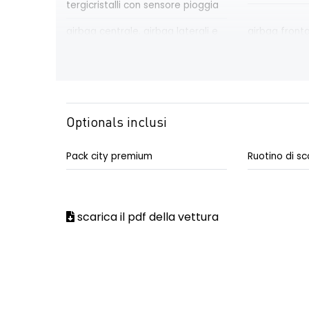
tergicristalli con sensore pioggia
airbag centrale, airbag laterali e
airbag front
a tendina anteriori e posteriori
passeggero d
alette parasole con illuminazione
alzacristalli a
di cortesia a led
impulsionali
ambient lighting
barre tetto l
Optionals inclusi
Pack city premium
Ruotino di sc
bocchette d'aerazione posteriori
Caricatore 
induzione Ma
Chiamata di emergenza E-CALL
chiusura cent
scarica il pdf della vettura
commutazione automatica
console cent
abbaglianti/ anabbaglianti
bracciolo po
design esterno specifico Esprit
design intern
Alpine
Alpine