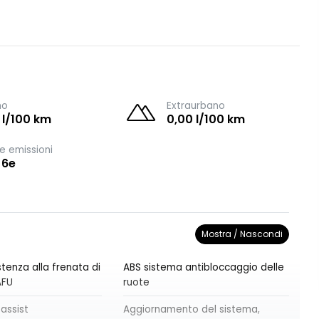
no
Extraurbano
 l/100 km
0,00 l/100 km
e emissioni
 6e
Mostra / Nascondi
tenza alla frenata di
ABS sistema antibloccaggio delle
AFU
ruote
 assist
Aggiornamento del sistema,