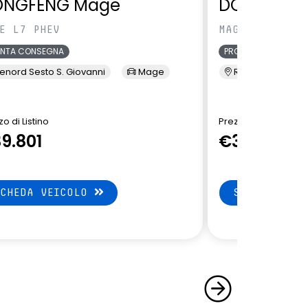
ONGFENG Mage
DONGFENG
E L7 PHEV
MAGE L7 PHEV
ONTA CONSEGNA
PRONTA CONSEGNA
enord Sesto S. Giovanni
Mage
Renord Sesto S. 
o di Listino
Prezzo di Listino
9.801
€39.801
SCHEDA VEICOLO
SCHEDA VEI