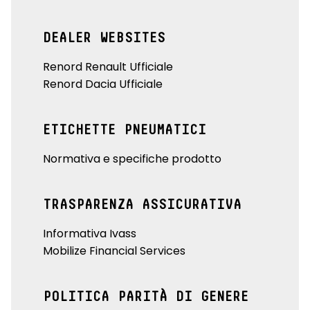
tinta monotono
DEALER WEBSITES
vetri posteriori e lunotto oscurati
volante in ecopelle specifico Esprit Alpine
Renord Renault Ufficiale
Renord Dacia Ufficiale
volante regolabile manualmente in altezza e profondità
ETICHETTE PNEUMATICI
Normativa e specifiche prodotto
TRASPARENZA ASSICURATIVA
Informativa Ivass
Mobilize Financial Services
POLITICA PARITÀ DI GENERE