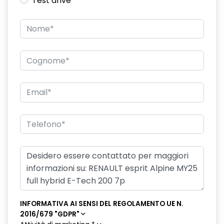
Test drive
Chiamata di emergenza E-CALL
child mirror
chiusura centralizzata
climatizzatore automatico bi-zona
commutazione automatica abbaglianti/ anabbaglianti
console centrale con bracciolo portaoggetti scorrevole
cruise control adattivo con funzione Stop & Go
design cerchi in lega da 20'' altitude
design esterno specifico Esprit Alpine
design interno specifico Esprit Alpine
disattivazione ADAS
INFORMATIVA AI SENSI DEL REGOLAMENTO UE N.
2016/679 "GDPR"
disattivazione manuale airbag passeggero