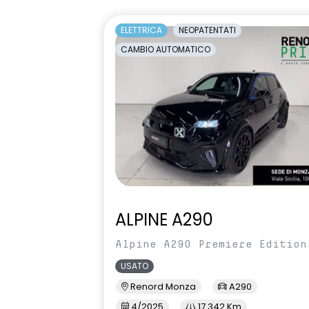
2G/3G o 4G/
veicolo
ELETTRICA
NEOPATENTATI
CAMBIO AUTOMATICO
effetto 3D filigranato, e indicatori
emergency la
di direzione dinamici fari
assistenza d
posteriori
mantenimento
freno di stazionamento elettrico
gruppi ottici 
con funzione autohold
HAR00
indicatori di 
luci di cortesia interne a led
luci diurne a 
ALPINE A290
manuale di uso e manutenzione
Manutenzione
Alpine A290 Premiere Edition
digitale
per 8 anni
USATO
occupant safety exit
openR link con
Renord Monza
A290
touch 12",wire
4/2025
17.342 Km