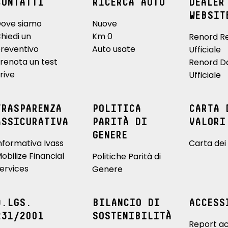
CONTATTI
RICERCA AUTO
DEALER
or, indicatore cambio
sistema di frenata d'emergenza
WEBSIT
attiva
ove siamo
Nuove
hiedi un
Km 0
x
sistema monitoraggio pressione
Renord R
pneumatici indiretto
reventivo
Auto usate
Ufficiale
renota un test
Renord D
abile in altezza e
rive
Ufficiale
TRASPARENZA
POLITICA
CARTA 
ASSICURATIVA
PARITÀ DI
VALORI
GENERE
nformativa Ivass
Carta dei 
obilize Financial
Politiche Parità di
ervices
Genere
D.LGS.
BILANCIO DI
ACCESS
231/2001
SOSTENIBILITÀ
Report ac