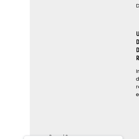
D
I
d
r
e
Renord S.p.a.