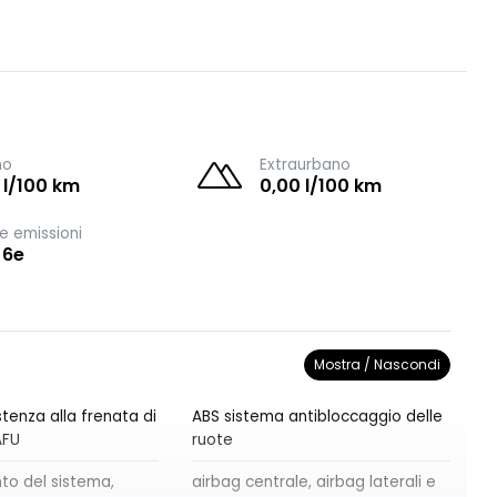
no
Extraurbano
 l/100 km
0,00 l/100 km
e emissioni
 6e
Mostra / Nascondi
tenza alla frenata di
ABS sistema antibloccaggio delle
AFU
ruote
o del sistema,
airbag centrale, airbag laterali e