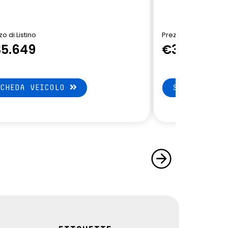
o di Listino
Prezzo di Listino
5.649
€36.249
SCHEDA VEICOLO
SCHEDA VEI