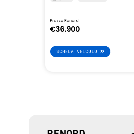
Arkamys Sou
Pacchetto Remote Control,
Pack standar
incluso per 5 anni
tramite app 
Prezzo Renord
€36.900
parking camera posteriore HD
piano bagagli
precablaggio per dispositivo di
predisposizio
SCHEDA VEICOLO
traino
privacy glass posteriori
rear cross tr
ostacolo in r
automatic e
retrovisori esterni elettrici,
retrovisori es
riscaldati con sensore di
temperatura, ripiegabili
riscaldamento addizionale per il
seat belt rem
passeggero
conducente, 
posteriori