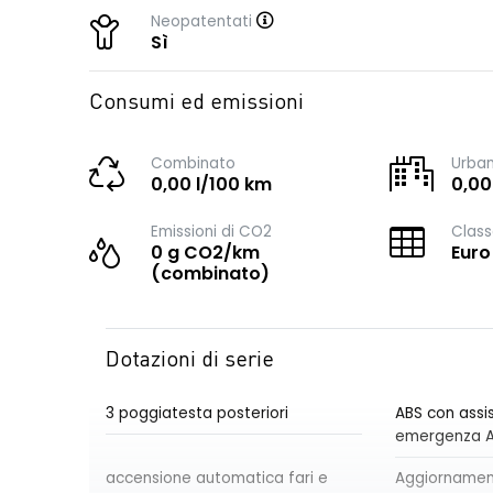
Neopatentati
Sì
Consumi ed emissioni
Combinato
Urba
0,00 l/100 km
0,00
Emissioni di CO2
Class
0 g CO2/km
Euro
(combinato)
Dotazioni di serie
3 poggiatesta posteriori
ABS con assis
emergenza 
accensione automatica fari e
Aggiornament