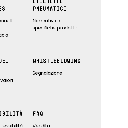
ETICHETTE
ES
PNEUMATICI
enault
Normativa e
specifiche prodotto
acia
DEI
WHISTLEBLOWING
Segnalazione
Valori
IBILITÀ
FAQ
cessibilità
Vendita