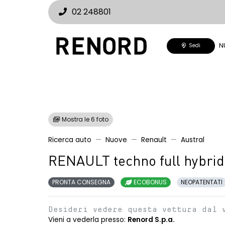
02 248801
N
Sedi
Mostra le 6 foto
Ricerca auto
Nuove
Renault
Austral
RENAULT techno full hybrid
PRONTA CONSEGNA
ECOBONUS
NEOPATENTATI
Desideri vedere questa vettura dal 
Vieni a vederla presso:
Renord S.p.a.