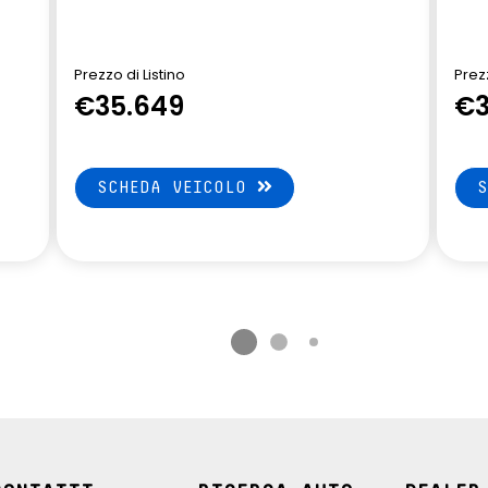
nd Sistem, nav+GAS
d connectivity,
palette frenata rigenerativa al
my rnlt
volante
Prezzo di Listino
Prezz
€35.649
€3
 rimovibile
poggiatesta frontale regolabile a
2 vie
ne antifurto
predisposizione etilometro
SCHEDA VEICOLO
affic alert avviso
retrovisore interno
etromarcia e rear
elettrocromico frameless
mergency breaking
terni in tinta tetto
riconoscimento face ID
inder sedili
sellerie in misto TEP / tessuto in
passeggero e sedili
nero titanio con cuciture
argentate