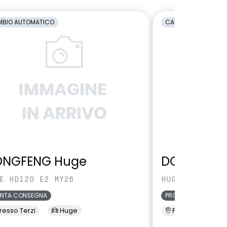
BIO AUTOMATICO
CAMBIO AUTOMATI
ONGFENG Huge
DONGFENG
E HD120 E2 MY26
HUGE HD120 E2
ONTA CONSEGNA
PRONTA CONSEGNA
resso Terzi
Huge
Presso Terzi