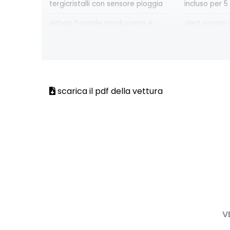
tergicristalli con sensore pioggia
incluso per 5
airbag frontale conducente e
alert sonoro 
passeggero disattivabile
alzacristalli anteriori elettrici
alzacristalli p
impulsionali
impulsionali
barre tetto longitudinali
blind spot wa
scarica il pdf della vettura
sensore ang
sistema di co
Caricatore smartphone a
Chiamata di
induzione Mag Safe
climatizzatore automatico bi-
commutazion
zona
abbaglianti/
disattivazione ADAS
disattivazio
passeggero
V
driver display L-Shape da 12,3''
eCall funzion
copertura di 