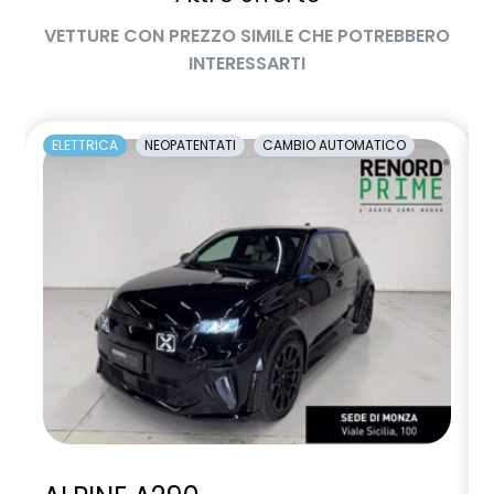
manuale di uso e manutenzione digitale
VETTURE CON PREZZO SIMILE CHE POTREBBERO
Manutenzione Connessa, incluso per 8 anni
INTERESSARTI
multi-sense a 4 modalità con ambient lighting
occupant safety exit
ELETTRICA
NEOPATENTATI
CAMBIO AUTOMATICO
openR link con Driver Display 12.3", touch 12",wireless
replication, Arkamys Sound Sistem, nav+GAS
Pacchetto Guida Connessa, incluso per 5 anni
Pacchetto Remote Control, incluso per 5 anni
Pack standard connectivity, tramite app my rnlt
palette frenata rigenerativa al volante
parking camera posteriore HD
piano bagagli rimovibile
poggiatesta frontale regolabile a 2 vie