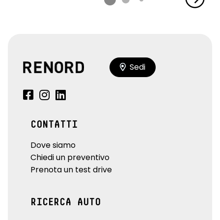
seat belt reminder sedili conducente, passeggero e sedili
posteriori
sellerie in misto TEP / tessuto in nero titanio con cuciture
argentate
sensori di parcheggio anteriori e laterali
Sedi
shift indicator, indicatore cambio marcia
sistema di frenata d'emergenza attiva
sistema di purificazione aria abitacolo
CONTATTI
sistema isofix
Dove siamo
sistema monitoraggio pressione pneumatici indiretto
Chiedi un preventivo
Prenota un test drive
volante in TEP
volante regolabile in altezza e profondità
RICERCA AUTO