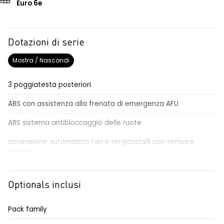
Euro 6e
Dotazioni di serie
Mostra / Nascondi
3 poggiatesta posteriori
ABS con assistenza alla frenata di emergenza AFU
ABS sistema antibloccaggio delle ruote
accensione automatica fari e tergicristalli con sensore
pioggia
Aggiornamento del sistema, incluso per 5 anni
Optionals inclusi
airbag centrale, airbag laterali e a tendina anteriori e
posteriori
Pack family
airbag frontale conducente e passeggero disattivabile