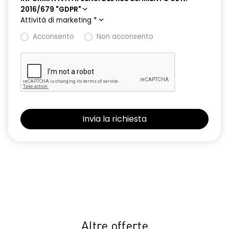
mantenimento della corsia
2016/679 "GDPR"
Attività di marketing
*
Fari full LED adaptive vision con funzione fendinebbia
Acconsento
Non acconsento
freno di stazionamento elettrico con funzione autohold
gruppi ottici posteriori a led
hands-free card per apertura/chiusura porte, avviamento
motore, animazione benvenuto e arrivederci
HAR00
indicatori di direzione laterali
luce di arresto posteriore
luci di cortesia interne a led
luci diurne a LED
lunotto posteriore con funzione sbrinamento
Altre offerte