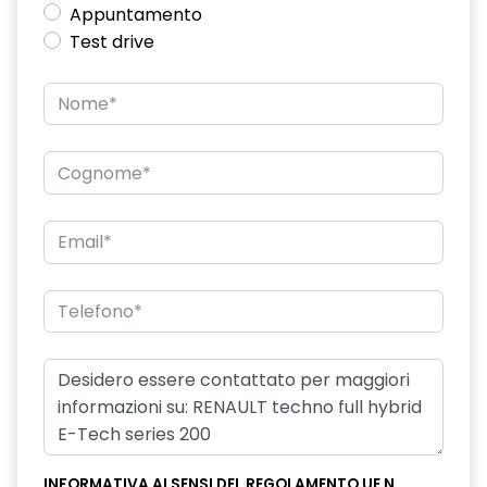
Appuntamento
climatizzatore automatico bi-zona
Test drive
commutazione automatica abbaglianti/ anabbaglianti
console centrale alta con bracciolo portaoggetti scorrevole
disattivazione ADAS
disattivazione manuale airbag passeggero
distance warning avviso distanza di sicurezza
driver display L-Shape da 12,3''
eCall funzionalità soggetta a copertura di rete;
compatibilità 2G/3G o 4G/5G a seconda del veicolo
ecomode
effetto 3D filigranato, e indicatori di direzione dinamici fari
posteriori
emergency lane keep assist assistenza d'emergenza al
INFORMATIVA AI SENSI DEL REGOLAMENTO UE N.