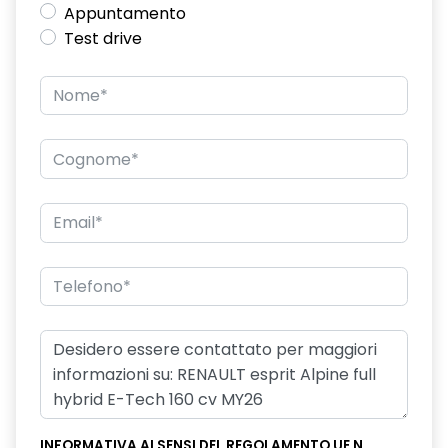
Appuntamento
disattivazione ADAS
Test drive
distance warning avviso distanza di sicurezza
doppio fondo bagagliaio
driver display 10''
eCall funzionalità soggetta a copertura di rete;
compatibilità 2G/3G o 4G/5G a seconda del veicolo
ECLHB4
emergency lane keep assist assistenza d'emergenza al
mantenimento della corsia
fari posteriori FULL LED 3D con firma luminosa dinamica C-
SHAPE
flying consolle
frecce di direzione
INFORMATIVA AI SENSI DEL REGOLAMENTO UE N.