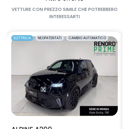
Pacchetto Guida Connessa, incluso per 5 anni
VETTURE CON PREZZO SIMILE CHE POTREBBERO
INTERESSARTI
Pack standard connectivity tramite app my rnlt
predictive eco driving assistant
ELETTRICA
NEOPATENTATI
CAMBIO AUTOMATICO
predisposizione alcolock / alcol interlock
privacy glass
rear cross traffic alert
retrovisore interno fotocromatico Frame Less senza cornice
retrovisori esterni richiudibili elettricamente
sedili posteriori ripiegabili 1/3 - 2/3
sellerie in tessuto nero jacquard riciclato e tessuto nero
titanio con imp. blu Alpine
shark antenna