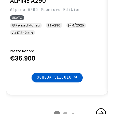
ALPINE A290
sistema di controllo della pressione pneumatici indiretto
Alpine A290 Premiere Edition
sistema di frenata d'emergenza attiva
USATO
volante in pelle
Renord Monza
A290
4/2025
volante riscaldato
17.342 Km
Prezzo Renord
P
€36.900
SCHEDA VEICOLO