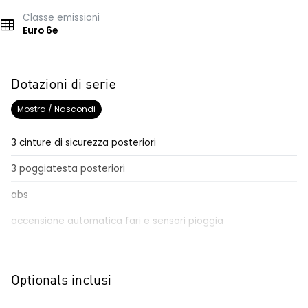
Classe emissioni
Euro 6e
Dotazioni di serie
Mostra / Nascondi
3 cinture di sicurezza posteriori
3 poggiatesta posteriori
abs
accensione automatica fari e sensori pioggia
active driver assist
Aggiornamento del sistema, incluso per 5 anni
Optionals inclusi
airbag frontale conducente e passeggero