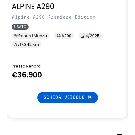
ALPINE A290
sistema di frenata d'emergenza attiva
Alpine A290 Premiere Edition
volante in pelle
USATO
volante riscaldato
Renord Monza
A290
4/2025
17.342 Km
Prezzo Renord
P
€36.900
SCHEDA VEICOLO