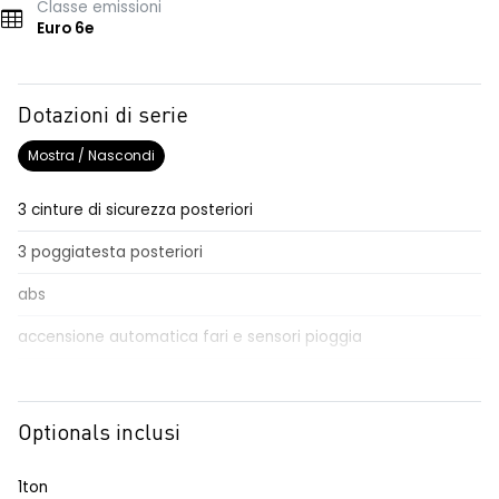
Classe emissioni
Euro 6e
Dotazioni di serie
Mostra / Nascondi
3 cinture di sicurezza posteriori
3 poggiatesta posteriori
abs
accensione automatica fari e sensori pioggia
active driver assist
Aggiornamento del sistema, incluso per 5 anni
Optionals inclusi
airbag frontale conducente e passeggero
1ton