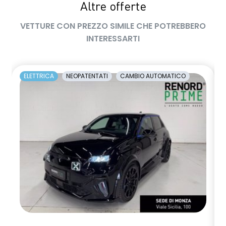
Pacchetto Guida Connessa, incluso per 5 anni
Altre offerte
Pack standard connectivity tramite app my rnlt
VETTURE CON PREZZO SIMILE CHE POTREBBERO
INTERESSARTI
predictive eco driving assistant
predisposizione alcolock / alcol interlock
ELETTRICA
NEOPATENTATI
CAMBIO AUTOMATICO
privacy glass
rear cross traffic alert
retrovisore interno fotocromatico Frame Less senza cornice
retrovisori esterni richiudibili elettricamente
sedili posteriori ripiegabili 1/3 - 2/3
sellerie in tessuto nero jacquard riciclato e tessuto nero
titanio con imp. blu Alpine
shark antenna
sistema di controllo della pressione pneumatici indiretto