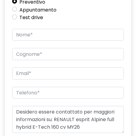
Preventivo
Appuntamento
distance warning avviso distanza di sicurezza
Test drive
doppio fondo bagagliaio
driver display 10''
eCall funzionalità soggetta a copertura di rete;
compatibilità 2G/3G o 4G/5G a seconda del veicolo
ECLHB4
emergency lane keep assist assistenza d'emergenza al
mantenimento della corsia
fari posteriori FULL LED 3D con firma luminosa dinamica C-
SHAPE
flying consolle
frecce di direzione
freno di stazionamento elettrico con funzione Auto-Hold