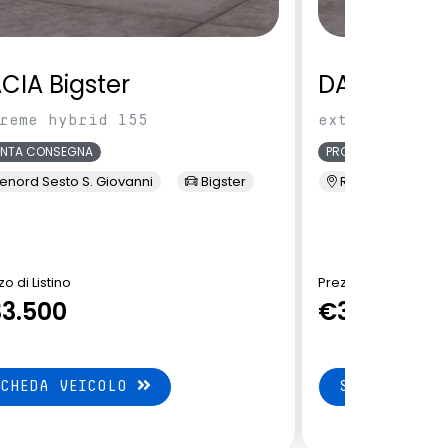
CIA Bigster
DACIA Bigs
reme hybrid 155
extreme hybri
ONTA CONSEGNA
PRONTA CONSEGNA
enord Sesto S. Giovanni
Bigster
Renord Sesto S. 
o di Listino
Prezzo di Listino
3.500
€32.650
SCHEDA VEICOLO
SCHEDA VEI