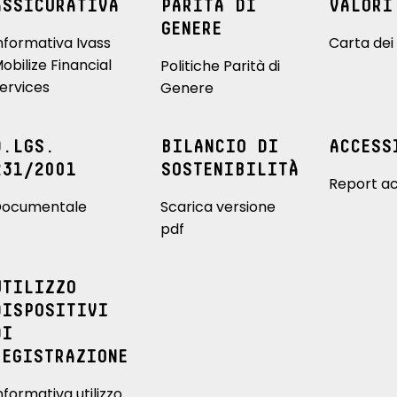
ASSICURATIVA
PARITÀ DI
VALORI
GENERE
nformativa Ivass
Carta dei 
obilize Financial
Politiche Parità di
ervices
Genere
D.LGS.
BILANCIO DI
ACCESS
231/2001
SOSTENIBILITÀ
Report ac
ocumentale
Scarica versione
pdf
UTILIZZO
DISPOSITIVI
DI
REGISTRAZIONE
nformativa utilizzo