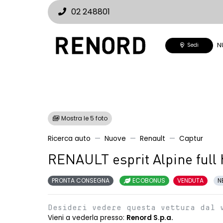
02 248801
N
Sedi
Mostra le 5 foto
Ricerca auto
Nuove
Renault
Captur
RENAULT esprit Alpine full
PRONTA CONSEGNA
ECOBONUS
VENDUTA
N
Desideri vedere questa vettura dal 
Vieni a vederla presso:
Renord S.p.a.