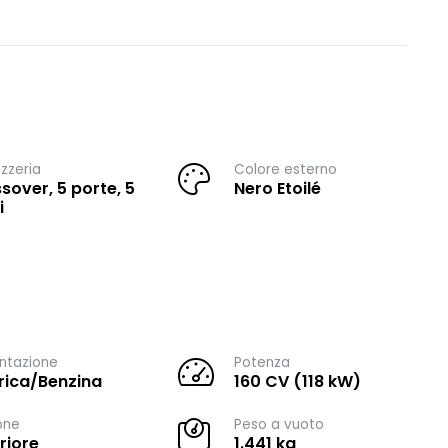
zzeria
Colore esterno
sover, 5 porte, 5
Nero Etoilé
i
ntazione
Potenza
trica/Benzina
160 CV (118 kW)
one
Peso a vuoto
riore
1.441 kg