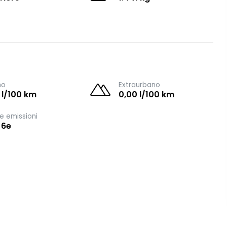
no
Extraurbano
 l/100 km
0,00 l/100 km
e emissioni
 6e