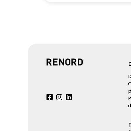
D
C
p
P
d