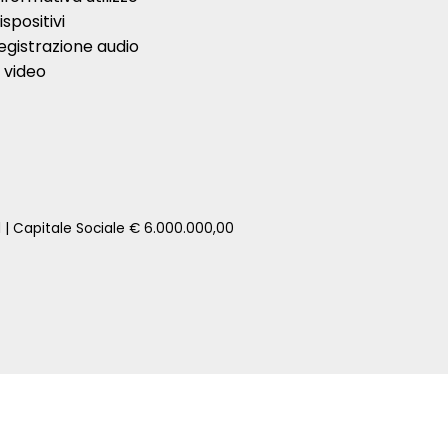
ispositivi
egistrazione audio
 video
1 | Capitale Sociale € 6.000.000,00
zione della tua auto senza impegno