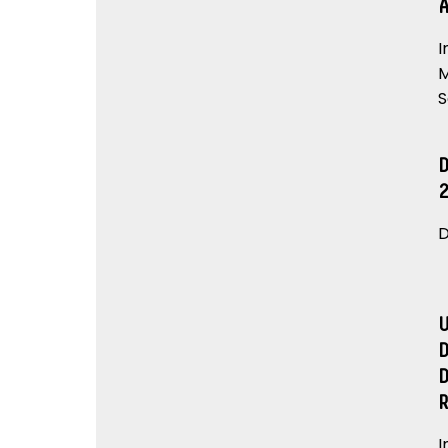
I
M
S
D
I