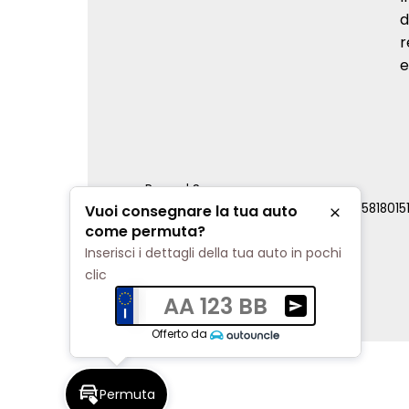
d
r
e
Renord S.p.a.
REA Milano 810796 | P.IVA e C.F. 0085818015
Vuoi consegnare la tua auto
Chiudi
Cookie Policy
come permuta?
Privacy Policy
Inserisci i dettagli della tua auto in pochi
Impostazioni di tracciamento
clic
AA 123 BB
Ricevi una valuta
Offerto da
Permuta