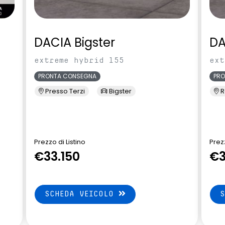
DACIA Bigster
DA
extreme hybrid 155
ext
PRONTA CONSEGNA
PR
Presso Terzi
Bigster
R
Prezzo di Listino
Prezz
€33.150
€3
SCHEDA VEICOLO