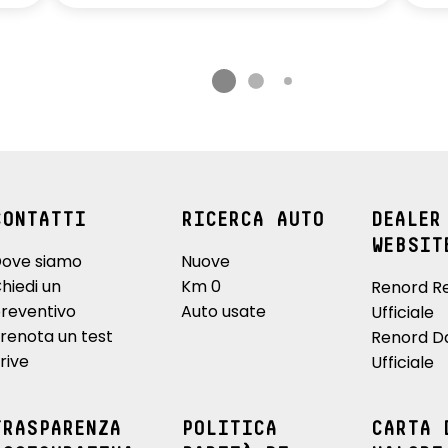
CONTATTI
RICERCA AUTO
DEALER
WEBSIT
ove siamo
Nuove
hiedi un
Km 0
Renord R
reventivo
Auto usate
Ufficiale
renota un test
Renord D
rive
Ufficiale
TRASPARENZA
POLITICA
CARTA 