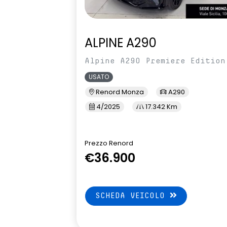
ALPINE A290
Alpine A290 Premiere Edition
USATO
Renord Monza
A290
4/2025
17.342 Km
Prezzo Renord
€36.900
SCHEDA VEICOLO