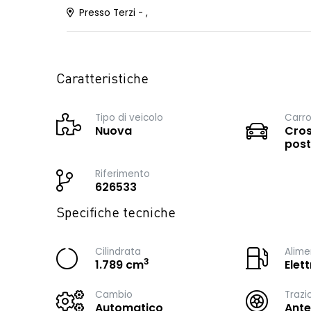
Presso Terzi - ,
Caratteristiche
Tipo di veicolo
Carro
Nuova
Cros
post
Riferimento
626533
Specifiche tecniche
Cilindrata
Alime
3
1.789 cm
Elet
Cambio
Trazi
Automatico
Ante