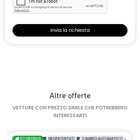
freno di stazionamento elettrico con funzione Auto-Hold
gas climatizzatore 1234YF
HARM03
indicatore cambio marcia
keyless entry
limitatore di velocità a 180 km/h
luci diurne a LED con firma luminosa C-shape
maniglie in tinta carrozzeria
Altre offerte
manuale di uso e manutenzione digitale
VETTURE CON PREZZO SIMILE CHE POTREBBERO
Manutenzione Connessa, incluso per 8 anni
INTERESSARTI
multisense
occupant safe exit alert
ECOBONUS
NEOPATENTATI
CAMBIO AUTOMATICO