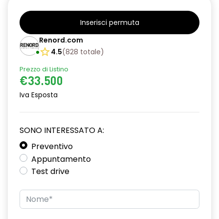
airbag laterali a tendina anteriori e posteriori
Inserisci permuta
alzacristalli posteriori elettrici impulsionali
Renord.com
assistenza alla frenata d'emergenza
4.5
(
828
totale
)
attacco isofix
Prezzo di Listino
€33.500
azacristalli anteriori elettrici e impulsionali
Iva Esposta
blind spot warning and rear detection with emergency lane
keeping assist
SONO INTERESSATO A:
caricatore smartphone a induzione
Preventivo
cartografia standard
Appuntamento
Test drive
climatizzatore automatico
design esterno specifico esprit Alpine
design interno specifico esprit Alpine