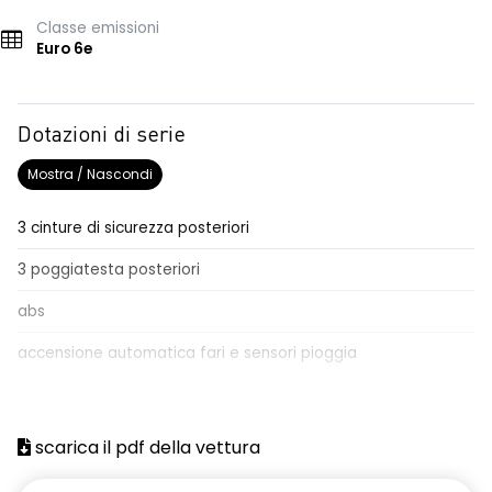
Classe emissioni
Euro 6e
Dotazioni di serie
Mostra / Nascondi
3 cinture di sicurezza posteriori
3 poggiatesta posteriori
abs
accensione automatica fari e sensori pioggia
active driver assist
Aggiornamento del sistema, incluso per 5 anni
scarica il pdf della vettura
airbag frontale conducente e passeggero