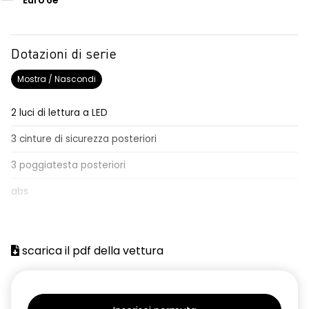
Euro 6e
Dotazioni di serie
Mostra / Nascondi
2 luci di lettura a LED
3 cinture di sicurezza posteriori
3 poggiatesta posteriori
abs
Aggiornamento del sistema, incluso per 5 anni
airbag frontale conducente e passeggero
scarica il pdf della vettura
airbag laterali a tendina anteriori e posteriori
alzacristalli posteriori elettrici impulsionali