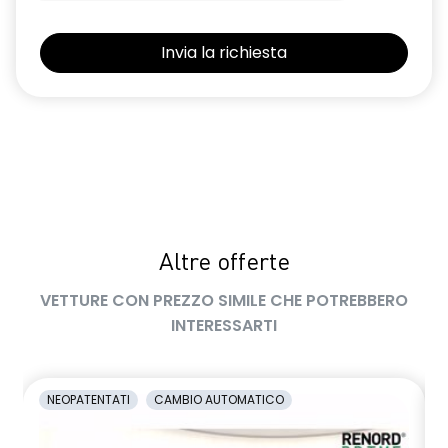
Pacchetto Guida Connessa, incluso per 5 anni
Pack standard connectivity tramite app my rnlt
pneumatici standard
predisposizione alcolock / alcol interlock
retrovisori esterni elettrici
sedili posteriori ripiegabili 1/3 - 2/3
sellerie in nuovo tessuto grigio melange e nero kario con
impunture blu drake
Altre offerte
shark antenna
VETTURE CON PREZZO SIMILE CHE POTREBBERO
INTERESSARTI
sistema di controllo della pressione pneumatici indiretto
sistema di frenata d'emergenza attiva
NEOPATENTATI
CAMBIO AUTOMATICO
volante in pelle TEP