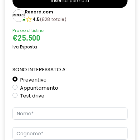
Inserisci permuta
assistenza alla frenata d'emergenza
Renord.com
attacco isofix
4.5
(
828
totale
)
azacristalli anteriori elettrici e impulsionali
Prezzo di Listino
€25.500
bracciolo anteriore con vano portaoggetti
Iva Esposta
con eco mode
criterio tecnico per tetto panoramico
SONO INTERESSATO A:
cruise control incl. limitatore di velocità
Preventivo
Appuntamento
disattivazione ADAS
Test drive
distance warning avviso distanza di sicurezza
eCall funzionalità soggetta a copertura di rete;
compatibilità 2G/3G o 4G/5G a seconda del veicolo
emergency lane keep assist assistenza d'emergenza al
mantenimento della corsia