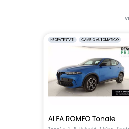
digitale
per 8 anni
Pack standard connectivity
pneumatici 
V
tramite app my rnlt
retrovisori esterni elettrici
sedili posterio
NEOPATENTATI
CAMBIO AUTOMATICO
shark antenna
sistema di co
pressione pn
volante in pelle TEP
ALFA ROMEO Tonale
Tonale 1.5 Hybrid 130cv Spri