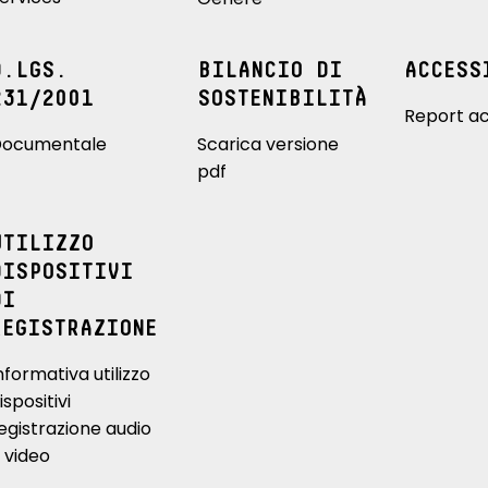
D.LGS.
BILANCIO DI
ACCESS
231/2001
SOSTENIBILITÀ
Report ac
ocumentale
Scarica versione
pdf
UTILIZZO
DISPOSITIVI
DI
REGISTRAZIONE
nformativa utilizzo
ispositivi
egistrazione audio
 video