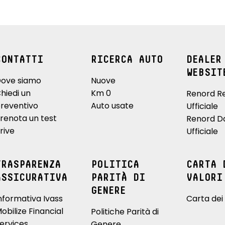
CONTATTI
RICERCA AUTO
DEALER
WEBSIT
ove siamo
Nuove
hiedi un
Km 0
Renord R
reventivo
Auto usate
Ufficiale
renota un test
Renord D
rive
Ufficiale
TRASPARENZA
POLITICA
CARTA 
ASSICURATIVA
PARITÀ DI
VALORI
GENERE
nformativa Ivass
Carta dei 
obilize Financial
Politiche Parità di
ervices
Genere