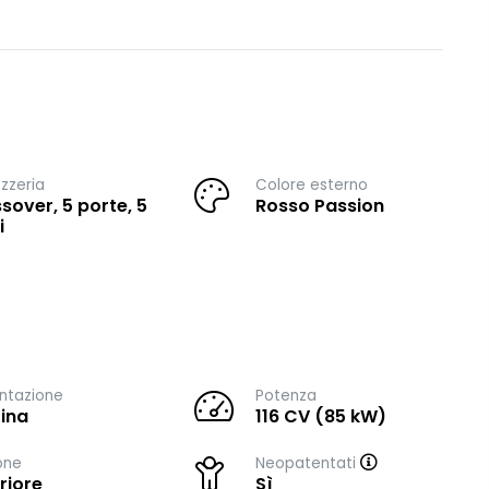
zzeria
Colore esterno
sover, 5 porte, 5
Rosso Passion
i
ntazione
Potenza
ina
116 CV (85 kW)
one
Neopatentati
riore
Sì