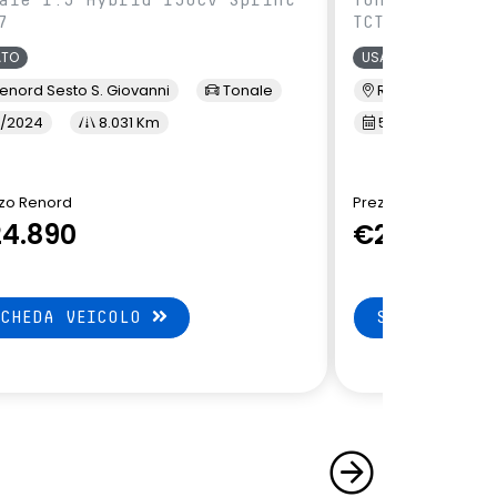
7
TCT7
ATO
USATO
enord Sesto S. Giovanni
Tonale
Renord Baranza
/2024
8.031 Km
5/2024
1
zo Renord
Prezzo Renord
4.890
€24.890
SCHEDA VEICOLO
SCHEDA VEI