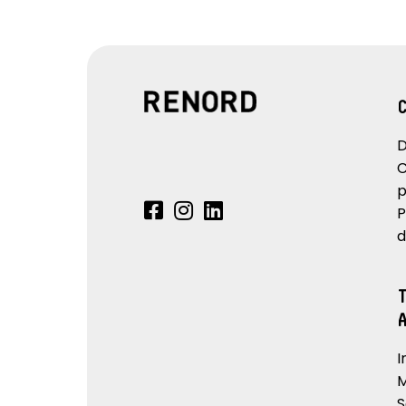
D
C
p
P
d
I
M
S