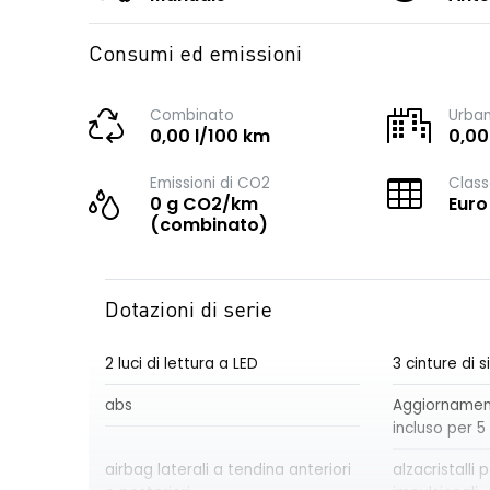
Consumi ed emissioni
Combinato
Urba
0,00 l/100 km
0,00
Emissioni di CO2
Class
0 g CO2/km
Euro
(combinato)
Dotazioni di serie
2 luci di lettura a LED
3 cinture di 
abs
Aggiornament
incluso per 5
airbag laterali a tendina anteriori
alzacristalli p