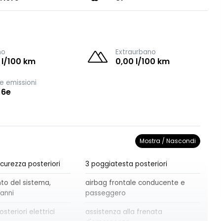
no
Extraurbano
 l/100 km
0,00 l/100 km
e emissioni
 6e
Mostra / Nascondi
sicurezza posteriori
3 poggiatesta posteriori
o del sistema,
airbag frontale conducente e
 anni
passeggero
osteriori elettrici
assistenza alla frenata