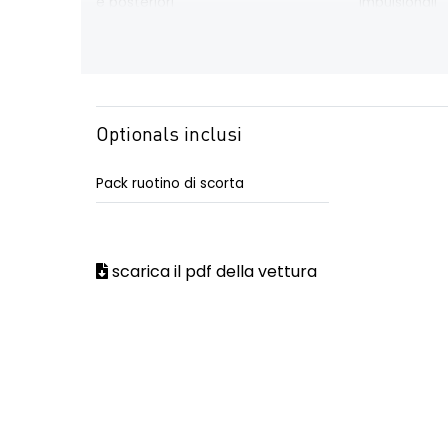
e posteriori
impulsionali
attacco isofix
azacristalli an
impulsionali
con eco mode
criterio tecn
panoramico
Optionals inclusi
disattivazione ADAS
distance war
di sicurezza
Pack ruotino di scorta
emergency lane keep assist
fari Full LED 
scarica il pdf della vettura
assistenza d'emergenza al
mantenimento della corsia
gas climatizzatore 1234YF
HARM01
limitatore di velocità a 180 km/h
luci diurne a
luminosa C-
manuale di uso e manutenzione
Manutenzione