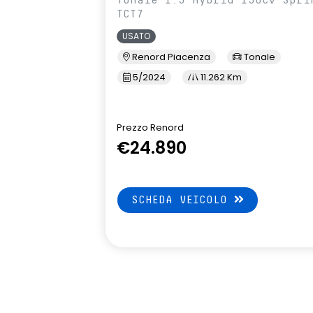
TCT7
USATO
Renord Piacenza
Tonale
5/2024
11.262 Km
Prezzo Renord
€24.890
SCHEDA VEICOLO