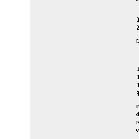
D
I
d
r
e