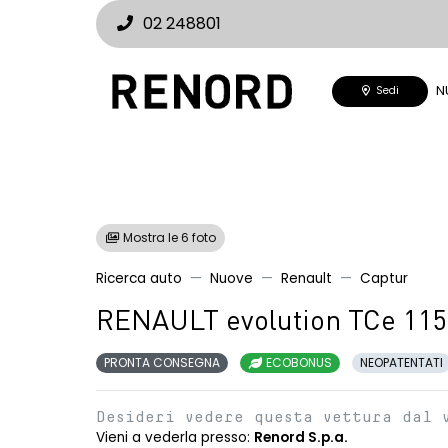
02 248801
N
Sedi
Mostra le 6 foto
Ricerca auto
Nuove
Renault
Captur
RENAULT evolution TCe 11
PRONTA CONSEGNA
ECOBONUS
NEOPATENTATI
Desideri vedere questa vettura dal 
Vieni a vederla presso:
Renord S.p.a.