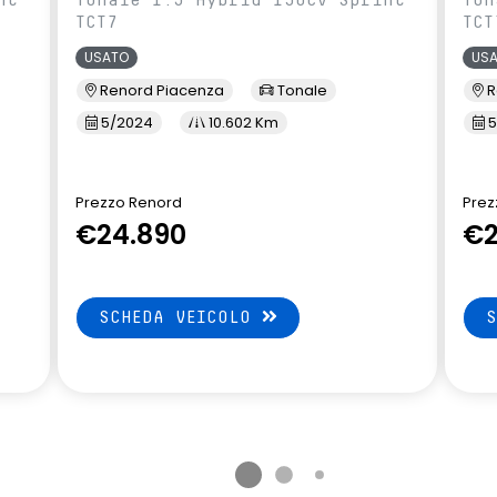
TCT7
TCT
USATO
US
Renord Piacenza
Tonale
R
5/2024
10.602 Km
5
Prezzo Renord
Prez
€24.890
€2
SCHEDA VEICOLO