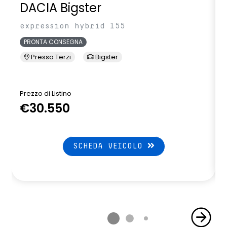
volante in pelle
DACIA Bigster
expression hybrid 155
PRONTA CONSEGNA
Presso Terzi
Bigster
Prezzo di Listino
P
€30.550
SCHEDA VEICOLO