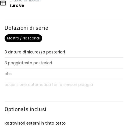
Classe emissioni
Euro 6e
Dotazioni di serie
Mostra / Nascondi
3 cinture di sicurezza posteriori
3 poggiatesta posteriori
abs
accensione automatica fari e sensori pioggia
adaptative cruise control
Aggiornamento del sistema, incluso per 5 anni
Optionals inclusi
airbag frontale conducente e passeggero
Retrovisori esterni in tinta tetto