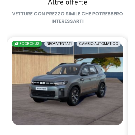
Altre offerte
privacy glass
VETTURE CON PREZZO SIMILE CHE POTREBBERO
retrovisore interno fotocromatico
INTERESSARTI
retrovisori esterni richiudibili elettricamente
sedile passeggero regolabile in altezza
ECOBONUS
NEOPATENTATI
CAMBIO AUTOMATICO
sedili posteriori ripiegabili 1/3 - 2/3
sellerie in tessuto nero melange e tessuto nero titanio con
impunture giallo fresh
sensori di parcheggio anteriori/posteriori/laterali
shark antenna
sistema di controllo della pressione pneumatici indiretto
sistema di frenata d'emergenza attiva
sistema multimediale openR link 10.4" con Google integrato