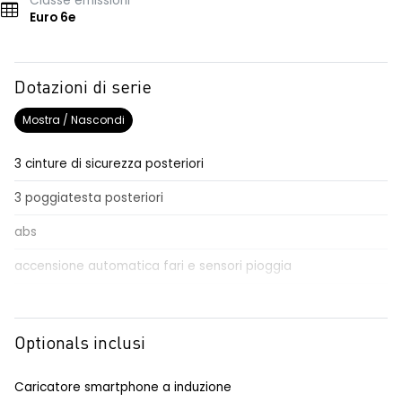
Classe emissioni
Euro 6e
Dotazioni di serie
Mostra / Nascondi
3 cinture di sicurezza posteriori
3 poggiatesta posteriori
abs
accensione automatica fari e sensori pioggia
adaptative cruise control
Aggiornamento del sistema, incluso per 5 anni
Optionals inclusi
airbag frontale conducente e passeggero
Caricatore smartphone a induzione