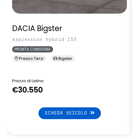
volante in pelle
DACIA Bigster
expression hybrid 155
PRONTA CONSEGNA
Presso Terzi
Bigster
Prezzo di Listino
P
€30.550
SCHEDA VEICOLO