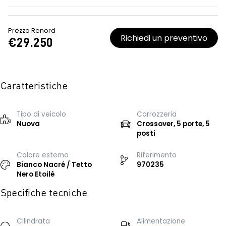
Prezzo Renord
Richiedi un preventivo
€29.250
Caratteristiche
Tipo di veicolo
Carrozzeria
Nuova
Crossover, 5 porte, 5
posti
Colore esterno
Riferimento
Bianco Nacré / Tetto
970235
Nero Etoilé
Specifiche tecniche
Cilindrata
Alimentazione