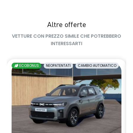
privacy glass
retrovisore interno fotocromatico
Altre offerte
retrovisori esterni richiudibili elettricamente
VETTURE CON PREZZO SIMILE CHE POTREBBERO
sedile passeggero regolabile in altezza
INTERESSARTI
sedili posteriori ripiegabili 1/3 - 2/3
sellerie in tessuto nero melange e tessuto nero titanio con
ECOBONUS
NEOPATENTATI
CAMBIO AUTOMATICO
impunture giallo fresh
sensori di parcheggio anteriori/posteriori/laterali
shark antenna
sistema di controllo della pressione pneumatici indiretto
sistema di frenata d'emergenza attiva
sistema multimediale openR link 10.4" con Google integrato