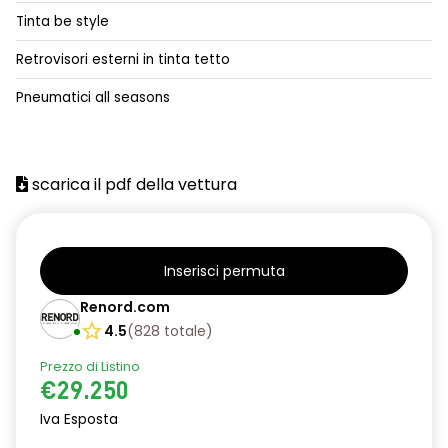
airbag laterali a tendina anteriori e posteriori
Tinta be style
alzacristalli posteriori elettrici impulsionali
Retrovisori esterni in tinta tetto
assistenza alla frenata d'emergenza
Pneumatici all seasons
attacco isofix
azacristalli anteriori elettrici e impulsionali
scarica il pdf della vettura
bracciolo anteriore con vano portaoggetti
cartografia standard
cerchi in lega da 18''
Inserisci permuta
climatizzatore automatico
Renord.com
4.5
(
828
totale
)
criterio tecnico per tetto panoramico
Prezzo di Listino
design cerchi in lega da 18'' diamantati black hole
€29.250
disattivazione ADAS
Iva Esposta