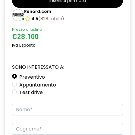
Inserisci permuta
alzacristalli posteriori elettrici impulsionali
Renord.com
assistenza alla frenata d'emergenza
4.5
(
828
totale
)
attacco isofix
Prezzo di Listino
€28.100
azacristalli anteriori elettrici e impulsionali
Iva Esposta
bracciolo anteriore con vano portaoggetti
cartografia standard
SONO INTERESSATO A:
cerchi in lega da 18''
Preventivo
Appuntamento
climatizzatore automatico
Test drive
criterio tecnico per tetto panoramico
design cerchi in lega da 18'' diamantati black hole
disattivazione ADAS
distance warning avviso distanza di sicurezza