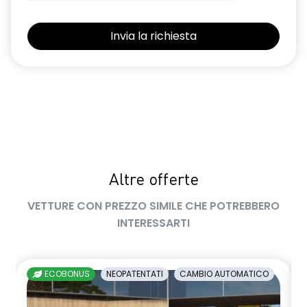
keyless entry
kit riparazione pneumatici
limitatore di velocità a 180 km/h
luci diurne a LED con firma luminosa C-shape
maniglie in tinta carrozzeria
manuale di uso e manutenzione digitale
Manutenzione Connessa, incluso per 8 anni
Altre offerte
multisense
VETTURE CON PREZZO SIMILE CHE POTREBBERO
INTERESSARTI
Pacchetto Guida Connessa, incluso per 5 anni
Pack standard connectivity tramite app my rnlt
ECOBONUS
NEOPATENTATI
CAMBIO AUTOMATICO
predisposizione alcolock / alcol interlock
privacy glass