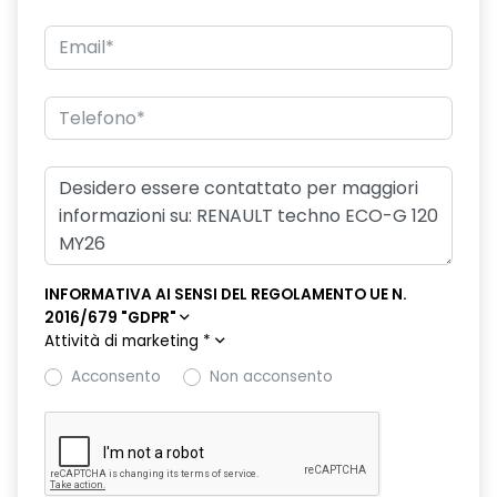
doppio fondo bagagliaio
driver display 10''
eCall funzionalità soggetta a copertura di rete;
compatibilità 2G/3G o 4G/5G a seconda del veicolo
emergency lane keep assist assistenza d'emergenza al
mantenimento della corsia
fari posteriori FULL LED 3D con firma luminosa dinamica C-
SHAPE
INFORMATIVA AI SENSI DEL REGOLAMENTO UE N.
frecce di direzione
2016/679 "GDPR"
Attività di marketing
*
freno di stazionamento elettrico con funzione Auto-Hold
Acconsento
Non acconsento
gas climatizzatore 1234YF
HARM02
indicatore cambio marcia