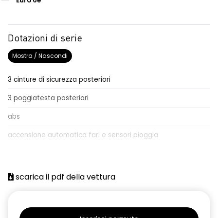
Euro 6e
Dotazioni di serie
Mostra / Nascondi
3 cinture di sicurezza posteriori
3 poggiatesta posteriori
abs
accensione automatica fari e sensori pioggia
adaptative cruise control
Aggiornamento del sistema, incluso per 5 anni
scarica il pdf della vettura
airbag frontale conducente e passeggero
airbag laterali a tendina anteriori e posteriori