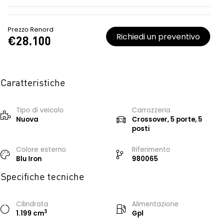
Prezzo Renord
Richiedi un preventivo
€28.100
Caratteristiche
Tipo di veicolo
Carrozzeria
Nuova
Crossover, 5 porte, 5
posti
Colore esterno
Riferimento
Blu Iron
980065
Specifiche tecniche
Cilindrata
Alimentazione
3
1.199 cm
Gpl