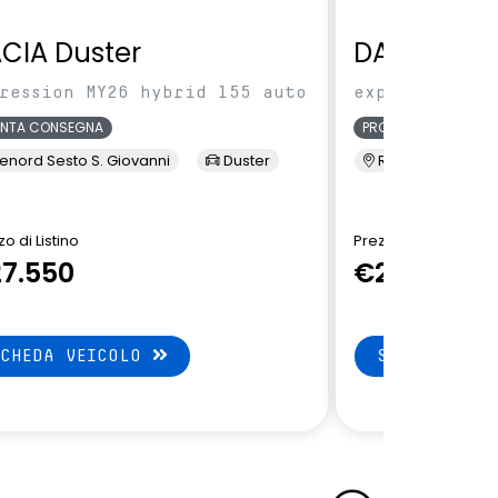
CIA Duster
DACIA Dus
ression MY26 hybrid 155 auto
expression MY
ONTA CONSEGNA
PRONTA CONSEGNA
enord Sesto S. Giovanni
Duster
Renord Sesto S. 
o di Listino
Prezzo di Listino
7.550
€27.550
SCHEDA VEICOLO
SCHEDA VEI