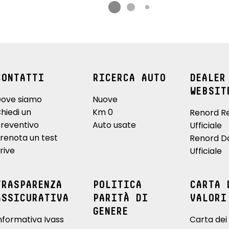
CONTATTI
RICERCA AUTO
DEALER
WEBSIT
ove siamo
Nuove
hiedi un
Km 0
Renord R
reventivo
Auto usate
Ufficiale
renota un test
Renord D
rive
Ufficiale
TRASPARENZA
POLITICA
CARTA 
ASSICURATIVA
PARITÀ DI
VALORI
GENERE
nformativa Ivass
Carta dei 