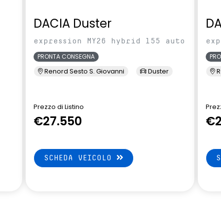
eumatici indiretto
attiva
DACIA Duster
DA
lle
expression MY26 hybrid 155 auto
exp
PRONTA CONSEGNA
PR
Renord Sesto S. Giovanni
Duster
R
Prezzo di Listino
Prezz
€27.550
€2
SCHEDA VEICOLO