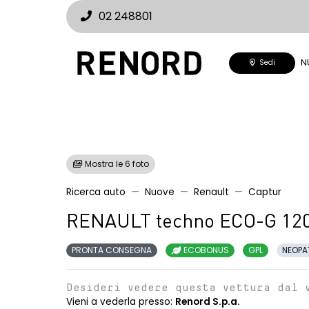
02 248801
N
Sedi
Mostra le 6 foto
Ricerca auto
Nuove
Renault
Captur
RENAULT techno ECO-G 12
PRONTA CONSEGNA
ECOBONUS
GPL
NEOPA
Desideri vedere questa vettura dal 
Vieni a vederla presso:
Renord S.p.a.