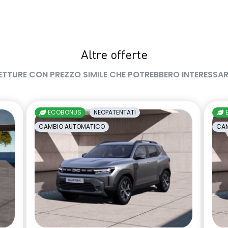
con funzione Auto-Hold
indicatore cambio marcia
ne pneumatici
limitatore di velocità a 180 km/h
Altre offerte
inta carrozzeria
manuale di uso e manutenzione
ETTURE CON PREZZO SIMILE CHE POTREBBERO INTERESSAR
digitale
Pacchetto Guida Connessa,
incluso per 5 anni
ECOBONUS
NEOPATENTATI
ne alcolock / alcol
privacy glass
CAMBIO AUTOMATICO
CAM
erni richiudibili
sedile passeggero regolabile in
te
altezza
essuto nero melange e
sensori di parcheggio
titanio con
anteriori/posteriori/laterali
llo fresh
ntrollo della
sistema di frenata d'emergenza