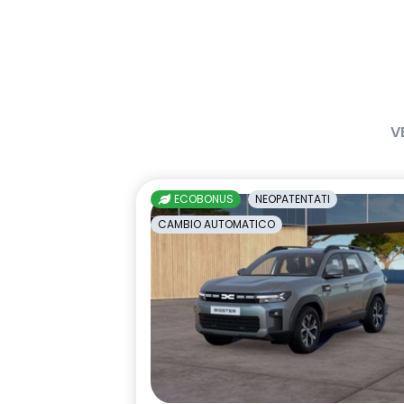
firma luminosa dinamica C-SHAPE
gas climatizzatore 1234YF
HARM02
keyless entry
kit riparazio
luci diurne a LED con firma
maniglie in t
V
luminosa C-shape
Manutenzione Connessa, incluso
multisense
per 8 anni
ECOBONUS
NEOPATENTATI
Pack standard connectivity
predisposizio
CAMBIO AUTOMATICO
tramite app my rnlt
interlock
retrovisore interno fotocromatico
retrovisori est
elettricamen
sedili posteriori ripiegabili 1/3 - 2/3
sellerie in t
tessuto nero 
impunture gia
shark antenna
sistema di co