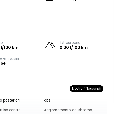
no
Extraurbano
 l/100 km
0,00 l/100 km
e emissioni
 6e
Mostra / Nascondi
a posteriori
abs
ruise control
Aggiornamento del sistema,