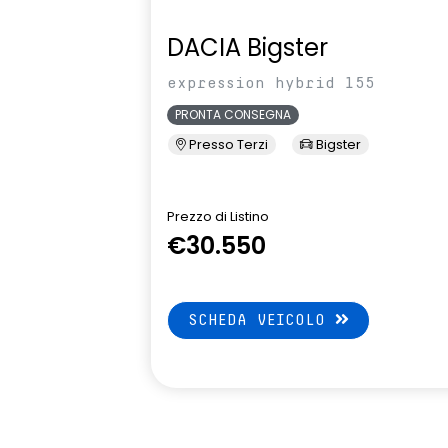
pressione pn
DACIA Bigster
sistema multimediale openR link
volante in pe
10.4" con Google integrato
expression hybrid 155
PRONTA CONSEGNA
Presso Terzi
Bigster
Prezzo di Listino
€30.550
SCHEDA VEICOLO