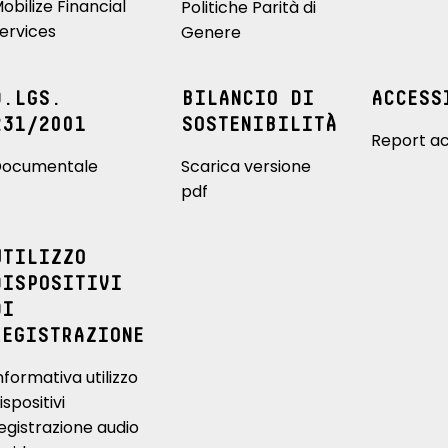
obilize Financial
Politiche Parità di
ervices
Genere
D.LGS.
BILANCIO DI
ACCESS
231/2001
SOSTENIBILITÀ
Report ac
ocumentale
Scarica versione
pdf
UTILIZZO
DISPOSITIVI
DI
REGISTRAZIONE
nformativa utilizzo
ispositivi
egistrazione audio