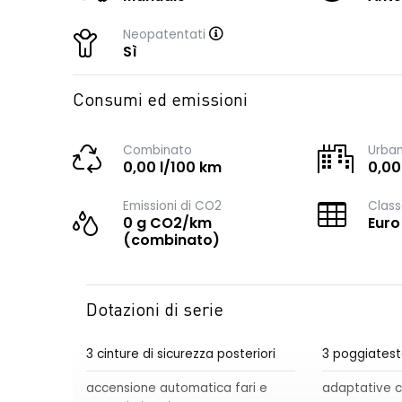
Neopatentati
Sì
Consumi ed emissioni
Combinato
Urba
0,00 l/100 km
0,00
Emissioni di CO2
Class
0 g CO2/km
Euro
(combinato)
Dotazioni di serie
3 cinture di sicurezza posteriori
3 poggiatest
accensione automatica fari e
adaptative c