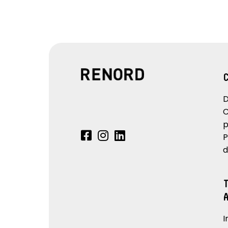
D
C
p
P
d
I