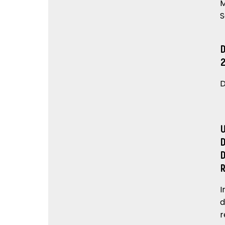
M
S
D
I
d
r