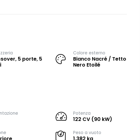
zzeria
Colore esterno
sover, 5 porte, 5
Bianco Nacré / Tetto
i
Nero Etoilé
ntazione
Potenza
122 CV (90 kW)
one
Peso a vuoto
riore
1.382 kg