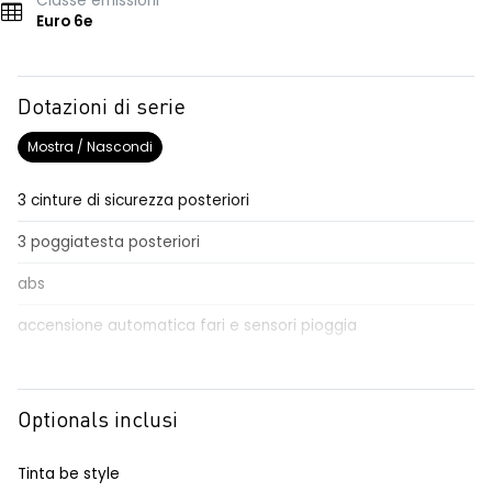
Classe emissioni
Euro 6e
Dotazioni di serie
Mostra / Nascondi
3 cinture di sicurezza posteriori
3 poggiatesta posteriori
abs
accensione automatica fari e sensori pioggia
adaptative cruise control
Aggiornamento del sistema, incluso per 5 anni
Optionals inclusi
airbag frontale conducente e passeggero
Tinta be style