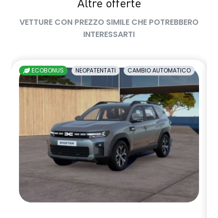
Altre offerte
privacy glass
VETTURE CON PREZZO SIMILE CHE POTREBBERO
retrovisore interno fotocromatico
INTERESSARTI
retrovisori esterni richiudibili elettricamente
sedile passeggero regolabile in altezza
ECOBONUS
NEOPATENTATI
CAMBIO AUTOMATICO
sedili posteriori ripiegabili 1/3 - 2/3
sellerie in tessuto nero melange e tessuto nero titanio con
impunture giallo fresh
sensori di parcheggio anteriori/posteriori/laterali
shark antenna
sistema di controllo della pressione pneumatici indiretto
sistema di frenata d'emergenza attiva
sistema multimediale openR link 10.4" con Google integrato