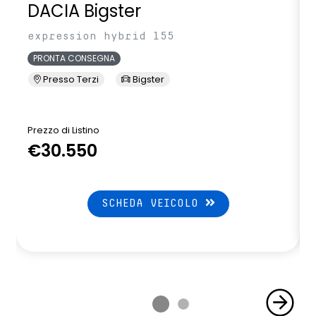
volante in pelle
DACIA Bigster
expression hybrid 155
PRONTA CONSEGNA
Presso Terzi
Bigster
Prezzo di Listino
P
€30.550
SCHEDA VEICOLO