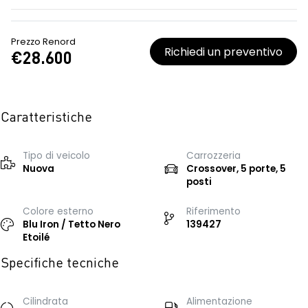
Prezzo Renord
Richiedi un preventivo
€28.600
Caratteristiche
Tipo di veicolo
Carrozzeria
Nuova
Crossover, 5 porte, 5
posti
Colore esterno
Riferimento
Blu Iron / Tetto Nero
139427
Etoilé
Specifiche tecniche
Cilindrata
Alimentazione