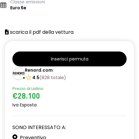
Classe emissioni
Euro 6e
scarica il pdf della vettura
Inserisci permuta
Renord.com
4.5
(
828
totale
)
Prezzo di Listino
€28.100
Iva Esposta
SONO INTERESSATO A:
Preventivo